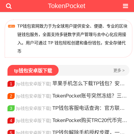
TokenPocket
TP钱包官网致力于为全球用户提供安全、便捷、专业的区块
链钱包服务，全面支持多链数字资产管理与去中心化应用接
入。用户可通过 TP 钱包轻松创建和备份钱包，安全存储代
币
tp钱包安卓版下载
更多 >
苹果手机怎么下载TP钱包？安装教程来了
1
[tp钱包安卓版下载]
TokenPocket账号突然冻结？三步教你快速解冻
2
[tp钱包安卓版下载]
TP钱包客服电话查询：官方联系方式大全，快速解决问题
3
[tp钱包安卓版下载]
TokenPocket购买TRC20代币完整教程
4
[tp钱包安卓版下载]
TP钱包解除手机授权步骤，一键取消设备绑定
5
[tp钱包安卓版下载]