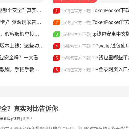
包哪个安全？真实对比告诉你
TokenPocket下载图
1
[tp钱包官方下载]
？资深玩家告诉你真相
TokenPocket官方认证
2
[tp钱包官方下载]
，假客服假空投全曝光
tp钱包安卓中文版怎
3
[tp钱包官方下载]
本上线：这些功能升级值得体验
TPwallet钱包使用全攻
4
[tp钱包官方下载]
钱包安全吗？一文看懂真实风险
TP钱包里哪些
5
[tp钱包官方下载]
，手把手教你完成身份验证
TP登录网页入口在哪 
6
[tp钱包官方下载]
哪个安全？真实对比告诉你
最新版tp钱包
| 浏览:5
身为在币圈历经多年摸爬滚打的资深玩家, 我目睹过超多的人鉴于选