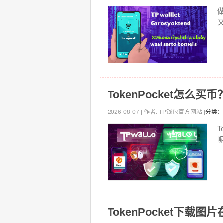
TokenPocket怎么
2026-08-07 | 作者: TP钱包官方网站 |
分类：
TokenPocket下载