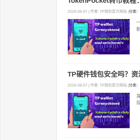
TokenPocket转币
2026-08-07 | 作者: TP钱包官方网站 |
分类：
一
TP硬件钱包安全吗？
2026-08-07 | 作者: TP钱包官方网站 |
分类：
现