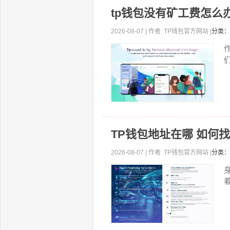
tp钱包没有矿工费怎么
2026-08-07 | 作者: TP钱包官方网站 |
分类：
TP钱包地址在哪 如何
2026-08-07 | 作者: TP钱包官方网站 |
分类：
着