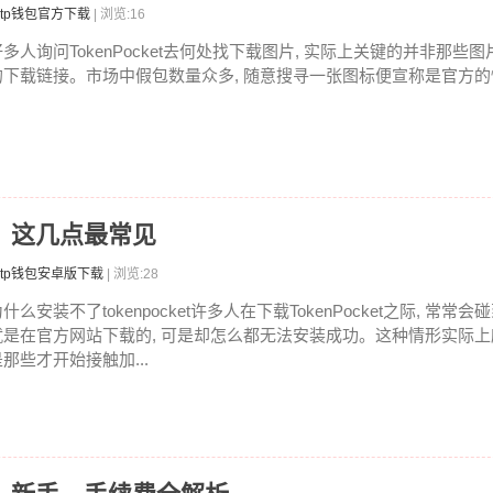
tp钱包官方下载
| 浏览:16
好多人询问TokenPocket去何处找下载图片, 实际上关键的并非那些图
的下载链接。市场中假包数量众多, 随意搜寻一张图标便宣称是官方的情
失败？这几点最常见
tp钱包安卓版下载
| 浏览:28
什么安装不了tokenpocket许多人在下载TokenPocket之际, 常常
就是在官方网站下载的, 可是却怎么都无法安装成功。这种情形实际
是那些才开始接触加...