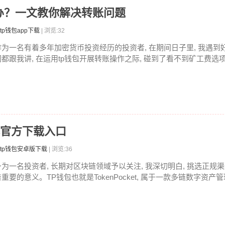
办？一文教你解决转账问题
tp钱包app下载
| 浏览:32
作为一名有着多年加密货币投资经历的投资者, 在期间日子里, 我遇到好
们都跟我讲, 在运用tp钱包开展转账操作之际, 碰到了看不到矿工费选项
找官方下载入口
tp钱包安卓版下载
| 浏览:36
身为一名投资者, 长期对区块链领域予以关注, 我深切明白, 挑选正规渠
重要的意义。TP钱包也就是TokenPocket, 属于一款多链数字资产管理