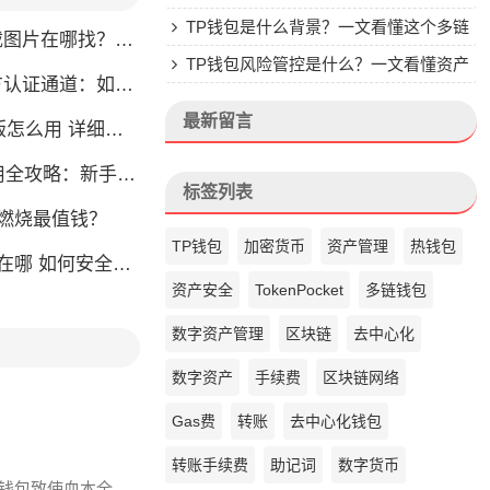
楚
TP钱包是什么背景？一文看懂这个多链
片在哪找？官方渠道最靠谱
钱包的来头
TP钱包风险管控是什么？一文看懂资产
通道：如何找到真正的官方渠道
安全核心
最新留言
么用 详细安装教程
略：新手也能快速上手掌握
标签列表
币燃烧最值钱？
TP钱包
加密货币
资产管理
热钱包
如何安全快速登陆平台
资产安全
TokenPocket
多链钱包
数字资产管理
区块链
去中心化
数字资产
手续费
区块链网络
Gas费
转账
去中心化钱包
转账手续费
助记词
数字货币
错钱包致使血本全