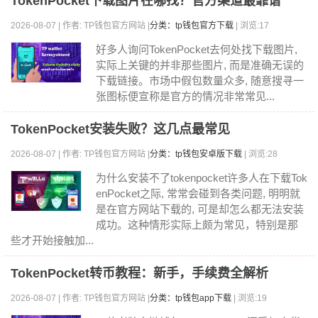
TokenPocket下载图片在哪找？官方渠道最靠谱
2026-08-07 | 作者: TP钱包官方网站 |
分类：tp钱包官方下载
| 浏览:17
好多人询问TokenPocket去何处找下载图片,
实际上关键的并非那些图片, 而是准确无误的
下载链接。市场中假包数量众多, 随意搜寻一
张图标便宣称是官方的情况非常常见...
TokenPocket安装失败？这几点最常见
2026-08-07 | 作者: TP钱包官方网站 |
分类：tp钱包安卓版下载
| 浏览:28
为什么安装不了tokenpocket许多人在下载Tok
enPocket之际, 常常会碰到各类问题, 明明就
是在官方网站下载的, 可是却怎么都无法安装
成功。这种情形实际上颇为常见，特别是那
些才开始接触加...
TokenPocket转币教程：新手，手续费全解析
2026-08-07 | 作者: TP钱包官方网站 |
分类：tp钱包app下载
| 浏览:19