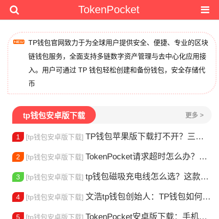
TokenPocket
TP钱包官网致力于为全球用户提供安全、便捷、专业的区块
链钱包服务，全面支持多链数字资产管理与去中心化应用接
入。用户可通过 TP 钱包轻松创建和备份钱包，安全存储代
币
tp钱包安卓版下载
更多 >
TP钱包苹果版下载打不开？三步解决下载问题
1
[tp钱包安卓版下载]
TokenPocket请求超时怎么办？这几招帮你快速解决
2
[tp钱包安卓版下载]
tp钱包磁吸充电线怎么选？这款真的好用
3
[tp钱包安卓版下载]
文浩tp钱包创始人：TP钱包如何改变数字资产管理
4
[tp钱包安卓版下载]
TokenPocket安卓版下载：手机多链钱包安装使用指南
5
[tp钱包安卓版下载]