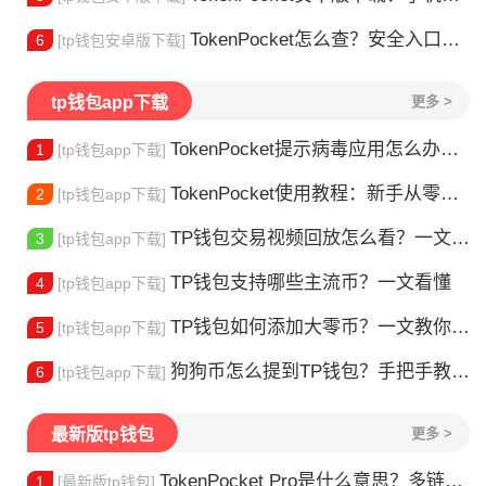
TokenPocket怎么查？安全入口查询指南
6
[tp钱包安卓版下载]
tp钱包app下载
更多 >
TokenPocket提示病毒应用怎么办？原因全解析
1
[tp钱包app下载]
TokenPocket使用教程：新手从零学会钱包操作
2
[tp钱包app下载]
TP钱包交易视频回放怎么看？一文教你轻松找回
3
[tp钱包app下载]
TP钱包支持哪些主流币？一文看懂
4
[tp钱包app下载]
TP钱包如何添加大零币？一文教你轻松操作
5
[tp钱包app下载]
狗狗币怎么提到TP钱包？手把手教你安全转入
6
[tp钱包app下载]
最新版tp钱包
更多 >
TokenPocket Pro是什么意思？多链钱包新手指南
1
[最新版tp钱包]