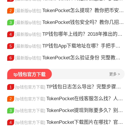
TokenPocket怎么提现？教你把币安全换成现金
2
[最新版tp钱包]
TokenPocket钱包安全吗？教你几招自查
3
[最新版tp钱包]
TP钱包哪年上线的？2018年推出的多链钱包全解析
4
[最新版tp钱包]
TP钱包App下载地址在哪？手把手教你安全下载
5
[最新版tp钱包]
TokenPocket怎么验证身份 完整教程分享 手把手教你完成KYC认证流程
6
[最新版tp钱包]
tp钱包官方下载
更多 >
TP钱包日志怎么导出？完整步骤教你轻松获取
1
[tp钱包官方下载]
TokenPocket在线客服怎么找？人工客服快速接入攻略
2
[tp钱包官方下载]
TokenPocket提现到账要多久？别把钱包当银行，看完这篇就懂了
3
[tp钱包官方下载]
TokenPocket下载图片在哪找？官方渠道最靠谱
4
[tp钱包官方下载]