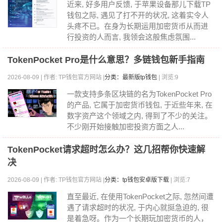
近来, 好多用户反馈, 于苹果设备那儿下载TP
钱包之际, 遇见了打不开的状况, 这着实令人
头疼不已。在身为长期运用加密货币从而进
行投资的人而言, 我领会这般焦虑氛围...
TokenPocket Pro是什么意思？多链钱包新手指南
2026-08-09 | 作者: TP钱包官方网站 |
分类：最新版tp钱包
| 浏览:9
一款支持多条区块链的名为TokenPocket Pro
的产品, 它属于加密货币钱包, 于近些年来, 在
数字资产这个领域之内, 得到了不少的关注。
不少刚开始接触加密投资方面之人...
TokenPocket请求超时怎么办？这几招帮你快速解
决
2026-08-09 | 作者: TP钱包官方网站 |
分类：tp钱包安卓版下载
| 浏览:7
直至最近, 在使用TokenPocket之际, 忽然间遭
遇了请求超时的状况, 于内心就挺急迫的, 很
是着急呀。作为一个长期玩加密货币的人，