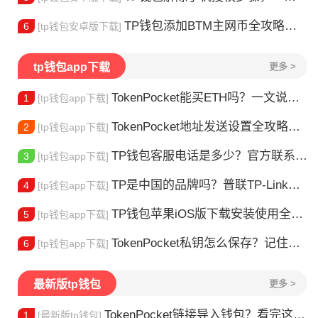
TP钱包添加BTM主网币全攻略，新手也能轻松上手
6
[tp钱包安卓版下载]
tp钱包app下载
更多 >
TokenPocket能买ETH吗？一文说清购买方式
1
[tp钱包app下载]
TokenPocket地址发送设置全攻略：快速添加常用联系人并安全转账
2
[tp钱包app下载]
TP钱包客服电话是多少？官方联系方式全解析
3
[tp钱包app下载]
TP是中国的品牌吗？普联TP-Link公司背景介绍
4
[tp钱包app下载]
TP钱包苹果iOS版下载安装使用全攻略
5
[tp钱包app下载]
TokenPocket私钥怎么保存？记住这几点就够了
6
[tp钱包app下载]
最新版tp钱包
更多 >
TokenPocket链接导入钱包？看完这篇就懂了
1
[最新版tp钱包]