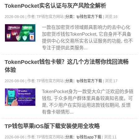
TokenPocket实名认证与灰产风险全解析
2026-08-06 | 作者: TP钱包官方网站 |
分类：tp钱包官方下载
| 浏览:16
一款在加密货币领域颇具影响力的去中心化
加密货币钱包TokenPocket, 它自身并不具备
提供中心化交易所实名认证服务的功能, 也不
专注于提供此类服务...
TokenPocket钱包卡顿？这几个方法帮你找回流畅
体验
2026-08-06 | 作者: TP钱包官方网站 |
分类：tp钱包官方下载
| 浏览:17
TokenPocket身为一款受大众广泛欢迎的多链
钱包, 于众多用户群体里具备较高知名度。可
是, 不少用户在实际运用这款钱包期间, 反馈
有像卡顿情形...
TP钱包苹果iOS版下载安装使用全攻略
2026-08-06 | 作者: TP钱包官方网站 |
分类：tp钱包app下载
| 浏览:11