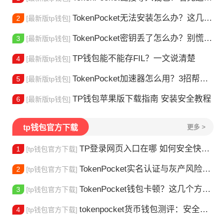
TokenPocket无法安装怎么办？这几个方法帮你解决
2
[最新版tp钱包]
TokenPocket密钥丢了怎么办？别慌，这样做还能找回
3
[最新版tp钱包]
TP钱包能不能存FIL？一文说清楚
4
[最新版tp钱包]
TokenPocket加速器怎么用？3招帮你快速解决交易卡顿问题
5
[最新版tp钱包]
TP钱包苹果版下载指南 安装安全教程
6
[最新版tp钱包]
tp钱包官方下载
更多 >
TP登录网页入口在哪 如何安全快速登陆平台
1
[tp钱包官方下载]
TokenPocket实名认证与灰产风险全解析
2
[tp钱包官方下载]
TokenPocket钱包卡顿？这几个方法帮你找回流畅体验
3
[tp钱包官方下载]
tokenpocket货币钱包测评：安全易用全攻略
4
[tp钱包官方下载]