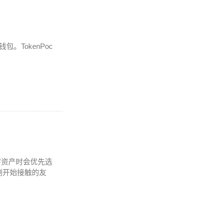
。TokenPoc
.
字资产时会优先选
刚开始接触的友