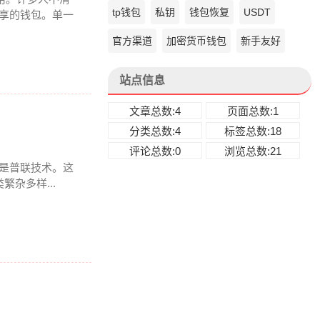
tp钱包
私钥
钱包恢复
USDT
分享的钱包。单一
官方渠道
加密货币钱包
新手友好
站点信息
文章总数:4
页面总数:1
分类总数:4
标签总数:18
评论总数:0
浏览总数:21
也就是普联技术。这
杂多样...