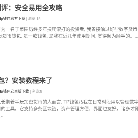
钱包测评：安全易用全攻略
tp钱包官方下载
| 浏览:15
作为一名于币圈历经多年摸爬滚打的投资者, 我曾接触过好些数字货币钱包
et货币钱包, 是一款钱包, 是我在近几年使用期间, 觉得颇为顺手的。..
钱包？安装教程来了
tp钱包安卓版下载
| 浏览:8
从长期着手玩加密货币的人而言, TP钱包乃我在日常时段用以管理数
用的工具。它支持多条区块链，资产管理方便，界面也友好。诸多才
...