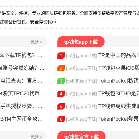
提供安全、便捷、专业的区块链钱包服务，全面支持多链数字资产管理与
创建和备份钱包，安全存储代币
更多 >
tp钱包app下载
TP钱包？安装教程来了
TP是中国的品牌吗？普联T
1
[tp钱包app下载]
t账号突然冻结？三步教你快速解冻
TP钱包苹果iOS版
2
[tp钱包app下载]
官方联系方式大全，快速解决问题
TokenPocket私钥怎
3
[tp钱包app下载]
et购买TRC20代币完整教程
TP钱包BITHD是开
4
[tp钱包app下载]
授权步骤，一键取消设备绑定
TP钱包离线生成
5
[tp钱包app下载]
网币全攻略，新手也能轻松上手
TokenPocket登录账号方法
6
[tp钱包app下载]
更多 >
tp钱包官方下载