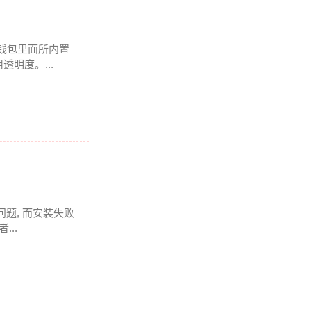
该钱包里面所内置
明度。...
的问题, 而安装失败
..