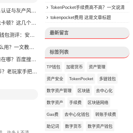
钱包的来头
TokenPocket手续费高不高？一文说清
名认证与灰产风险全解析
楚
tokenpocket费用 这是文章标题
？这几个方法帮你找回流畅体验
最新留言
钱包测评：安全易用全攻略
？一文教你省钱攻略
标签列表
在哪？百度搜对地方防钓鱼
TP钱包
加密货币
资产管理
玩家手把手教你安全提现
资产安全
TokenPocket
多链钱包
数字资产管理
区块链
去中心化
数字资产
手续费
区块链网络
Gas费
去中心化钱包
转账手续费
助记词
数字货币
数字资产钱包
实用。许多人不清