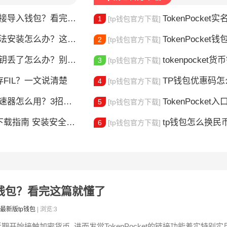
链接导入钱包？看完这篇就懂了
TokenPocket实
1
[tp钱包官方下载]
安装怎么办？这几个方法帮你解决
TokenPocket钱包卡顿
2
[tp钱包官方下载]
丢了怎么办？别慌，这样做还能找回
tokenpocket货币
3
[tp钱包官方下载]
存FIL？一文说清楚
TP钱包优惠码怎么用
4
[tp钱包官方下载]
么用？3招帮你快速解决交易卡顿问题
TokenPocket入口
5
[tp钱包官方下载]
载指南 安装安全教程
tp钱包怎么换民币？老
6
[tp钱包官方下载]
导入钱包？看完这篇就懂了
最新版tp钱包
| 浏览:3
近期开始接触加密货币, 进而发觉TokenPocket的链接功能着实特别