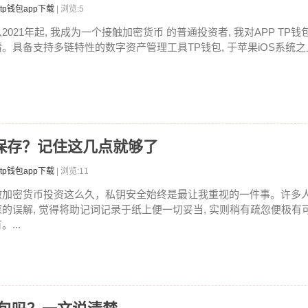
tp钱包app下载
| 浏览:5
从2021年起, 我成为一个接触加密货币 的普通投资者, 我对APP TP
情。具备支持多链特性的数字资产管理工具TP钱包, 于苹果iOS系统之上.
怎么保存？记住这几点就够了
tp钱包app下载
| 浏览:11
做加密货币投资这么久，私钥安全始终是最让我重视的一件事。许多
深的误解, 觉得将助记词记录于纸上便一切妥当, 实则稍有疏忽便极有
。...