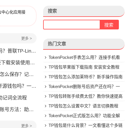
搜索
去中心化应用接
更多 >
热门文章
P-Link公司背景介绍
TokenPocket手表怎么用？连接手机看
下载安装使用全攻略
行情教程
TP钱包苹果版下载指南 安装安全教程
么保存？记住这几点就够了
TP钱包怎么添加莱特币？新手操作指南
源钱包吗？一文说清楚
TokenPocket删账号后资产还在吗？一
文讲清楚
TP钱包转账手续费太低？教你快速提高
助记词全流程
Gas费
TP钱包怎么设置中文？语言切换教程
：助记词私钥社交账号三种方式
TokenPocket正式版怎么用？功能全解
析与安全使用指南
TP钱包是什么背景？一文看懂这个多链
更多 >