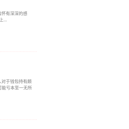
钱包怀有深深的感
..
人对于钱包持有颇
可能亏本至一无所