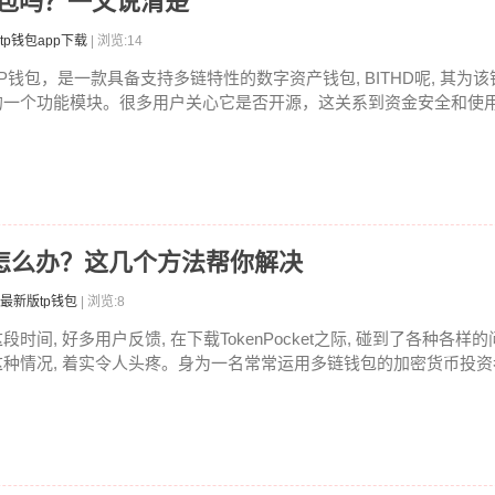
钱包吗？一文说清楚
tp钱包app下载
| 浏览:14
TP钱包，是一款具备支持多链特性的数字资产钱包, BITHD呢, 其为
的一个功能模块。很多用户关心它是否开源，这关系到资金安全和使用透
法安装怎么办？这几个方法帮你解决
最新版tp钱包
| 浏览:8
段时间, 好多用户反馈, 在下载TokenPocket之际, 碰到了各种各样
这种情况, 着实令人头疼。身为一名常常运用多链钱包的加密货币投资者.