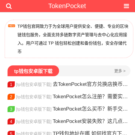
TokenPocket
TP钱包官网致力于为全球用户提供安全、便捷、专业的区块
链钱包服务，全面支持多链数字资产管理与去中心化应用接
入。用户可通过 TP 钱包轻松创建和备份钱包，安全存储代
币
tp钱包安卓版下载
更多 >
去TokenPocket官方兑换店换币，这几个坑别再踩了
1
[tp钱包安卓版下载]
TokenPocket怎么注册？需要实名认证吗？
2
[tp钱包安卓版下载]
TokenPocket怎么买币？新手交易全流程详解
3
[tp钱包安卓版下载]
TokenPocket安装失败？这几点最常见
4
[tp钱包安卓版下载]
TP钱包地址在哪 如何找官方下载入口
5
[tp钱包安卓版下载]