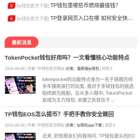
TP钱包里哪些币燃烧最值钱？
5
[tp钱包官方下载]
TP登录网页入口在哪 如何安全快速登陆平台
6
[tp钱包官方下载]
最新消息
TokenPocket钱包好用吗？一文看懂核心功能特点
2026-08-08 | 作者: TP钱包官方网站 |
分类：最新版tp钱包
| 浏览:5
tokenpocket的功能特点身为一名于链圈历经
多年摸爬滚打的玩家, 我对于多链钱包的挑选
始终颇为挑剔。在众多人眼中, TokenPocket
会成为主力钱包, 关键之处就在于...
TP钱包EOS怎么提币？手把手教你安全赎回
2026-08-08 | 作者: TP钱包官方网站 |
分类：tp钱包app下载
| 浏览:4
近来, 好些朋友们向我询问, TP钱包里头的EO