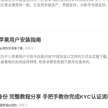
为乐意去推荐的一款。它支持多链资产，界面友好，对新手也很友好。时
 苹果用户安装指南
tp钱包安卓版下载
| 浏览:9
颇为不少苹果用户于现今向我问询TP钱包该以怎样的方式去实施下载。确
具备着相对封闭这样特性, 和安卓那些系统乃是存在差异的...
么验证身份 完整教程分享 手把手教你完成KYC认证流
最新版tp钱包
| 浏览:3