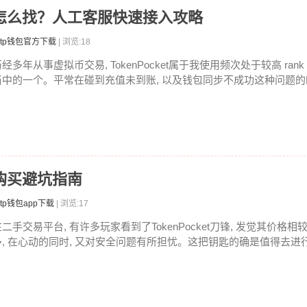
线客服怎么找？人工客服快速接入攻略
tp钱包官方下载
| 浏览:18
经多年从事虚拟币交易, TokenPocket属于我使用频次处于较高 ran
当中的一个。平常在碰到充值未到账, 以及钱包同步不成功这种问题的时候
二手购买避坑指南
tp钱包app下载
| 浏览:17
在二手交易平台, 有许多玩家看到了TokenPocket刀锋, 发觉其价格
多, 在心动的同时, 又对安全问题有所担忧。这把钥匙的确是值得去进行入