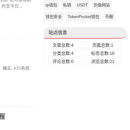
tp钱包
私钥
USDT
钓鱼网站
至今日...
钱包安全
TokenPocket钱包
币圈
站点信息
文章总数:4
页面总数:1
分类总数:4
标签总数:18
评论总数:0
浏览总数:21
实, iOS系统
程