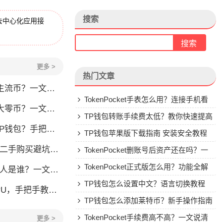
搜索
去中心化应用接
更多 >
热门文章
流币？一文看懂
TokenPocket手表怎么用？连接手机看
？一文教你轻松操作
行情教程
TP钱包转账手续费太低？教你快速提高
手把手教你安全转入
Gas费
TP钱包苹果版下载指南 安装安全教程
刀锋二手购买避坑指南
TokenPocket删账号后资产还在吗？一
文讲清楚
TokenPocket正式版怎么用？功能全解
？一文了解李旭的加密钱包之路
析与安全使用指南
TP钱包怎么设置中文？语言切换教程
，手把手教你安全转账
TP钱包怎么添加莱特币？新手操作指南
TokenPocket手续费高不高？一文说清
更多 >