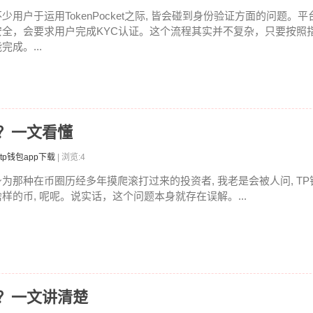
不少用户于运用TokenPocket之际, 皆会碰到身份验证方面的问题。
安全，会要求用户完成KYC认证。这个流程其实并不复杂，只要按照
完成。...
？一文看懂
tp钱包app下载
| 浏览:4
身为那种在币圈历经多年摸爬滚打过来的投资者, 我老是会被人问, T
啥样的币, 呢呢。说实话，这个问题本身就存在误解。...
？一文讲清楚