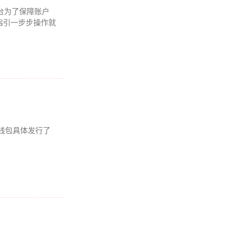
平台为了保障账户
指引一步步操作就
P钱包具体发行了