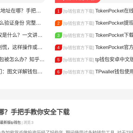
在哪？手把手教你安全下载
TokenPocket在线客服
1
[tp钱包官方下载]
整教程分享 手把手教你完成KYC认证流程
TokenPocket提现到账要多久
2
[tp钱包官方下载]
是什么？一文讲清楚
TokenPocket下载图
3
[tp钱包官方下载]
，这样操作或许能找回
TokenPocket官方认证
4
[tp钱包官方下载]
钱包被怎么办？知乎大神防攻略
tp钱包安卓中文版怎
5
[tp钱包官方下载]
图文详解钱包使用方法
TPwallet钱包使用全攻
6
[tp钱包官方下载]
在哪？手把手教你安全下载
最新版tp钱包
| 浏览:3
投身加密货币做投资历经了好些年, 期间使用过多种钱包工具, 对于TP