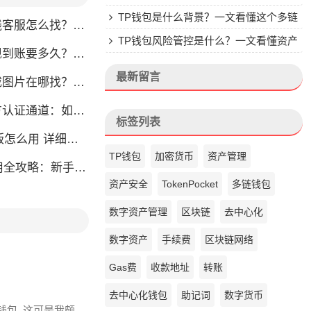
楚
TP钱包是什么背景？一文看懂这个多链
怎么找？人工客服快速接入攻略
钱包的来头
TP钱包风险管控是什么？一文看懂资产
？别把钱包当银行，看完这篇就懂了
安全核心
最新留言
片在哪找？官方渠道最靠谱
通道：如何找到真正的官方渠道
标签列表
么用 详细安装教程
TP钱包
加密货币
资产管理
略：新手也能快速上手掌握
资产安全
TokenPocket
多链钱包
数字资产管理
区块链
去中心化
数字资产
手续费
区块链网络
Gas费
收款地址
转账
去中心化钱包
助记词
数字货币
钱包, 这可是我颇