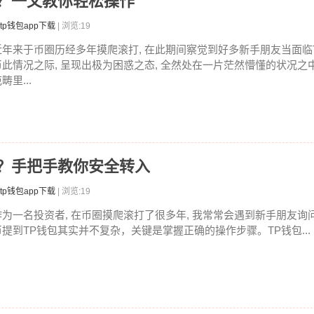
币？一文教你轻松操作
tp钱包app下载
| 浏览:19
近年来于币圈历经多年摸爬滚打, 在此期间察觉到好多新手朋友当面临
币此情况之际, 呈现出极为困惑之态, 全然处在一片茫然懵懂的状况之
畴里...
包？手把手教你安全转入
tp钱包app下载
| 浏览:19
作为一名投资者, 在币圈摸爬滚打了很多年, 我常常会遇到新手朋友询
币提到TP钱包其实并不复杂，关键是掌握正确的操作步骤。TP钱包...