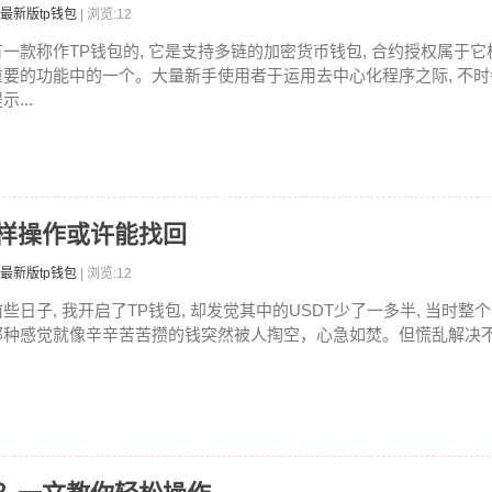
最新版tp钱包
| 浏览:12
有一款称作TP钱包的, 它是支持多链的加密货币钱包, 合约授权属于
重要的功能中的一个。大量新手使用者于运用去中心化程序之际, 不时
示...
这样操作或许能找回
最新版tp钱包
| 浏览:12
前些日子, 我开启了TP钱包, 却发觉其中的USDT少了一多半, 当时
那种感觉就像辛辛苦苦攒的钱突然被人掏空，心急如焚。但慌乱解决不了