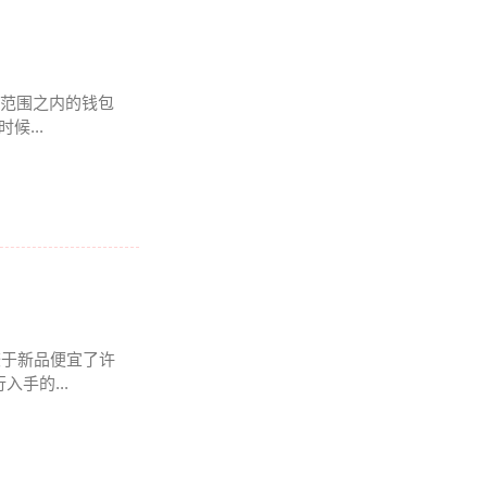
k 范围之内的钱包
...
相较于新品便宜了许
手的...