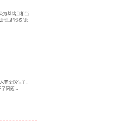
它极为基础且相当
会瞧见“授权”此
整个人完全愣住了。
问题...