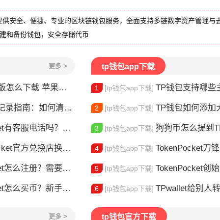
提供安全、便捷、专业的区块链钱包服务，全面支持多链数字资产管理与
创建和备份钱包，安全存储代币
更多 >
tp钱包app下载
怎么下载 苹果用户安装指南
TP钱包支持哪些主
1
[tp钱包app下载]
录指南：如何清除交易历史
TP钱包如何添加大零币
2
[tp钱包app下载]
t有客服电话吗？官方联系方式详解
狗狗币怎么提到TP钱包？
3
[tp钱包app下载]
t官方兑换店换币，这几个坑别再踩了
TokenPocket
4
[tp钱包app下载]
et怎么注册？需要实名认证吗？
TokenPocket创始人是谁
5
[tp钱包app下载]
t怎么买币？新手交易全流程详解
TPwallet给别人转U
6
[tp钱包app下载]
更多 >
tp钱包官方下载