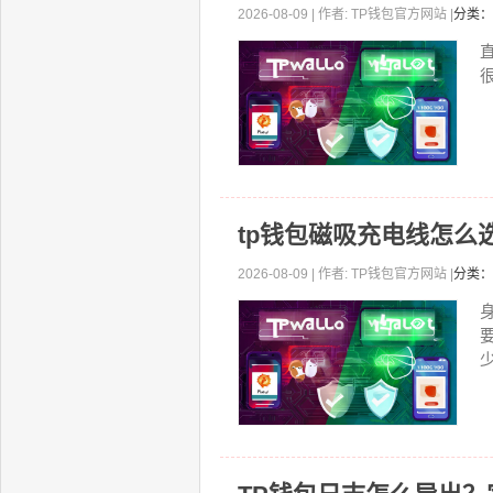
2026-08-09 | 作者: TP钱包官方网站 |
分类：
直
tp钱包磁吸充电线怎么
2026-08-09 | 作者: TP钱包官方网站 |
分类：
少