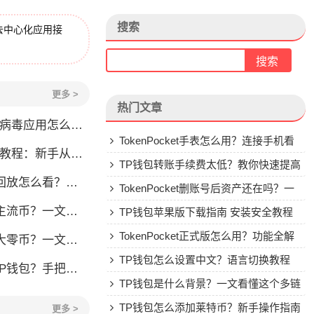
搜索
去中心化应用接
更多 >
热门文章
毒应用怎么办？原因全解析
TokenPocket手表怎么用？连接手机看
程：新手从零学会钱包操作
行情教程
TP钱包转账手续费太低？教你快速提高
看？一文教你轻松找回
Gas费
TokenPocket删账号后资产还在吗？一
流币？一文看懂
文讲清楚
TP钱包苹果版下载指南 安装安全教程
TokenPocket正式版怎么用？功能全解
？一文教你轻松操作
析与安全使用指南
TP钱包怎么设置中文？语言切换教程
手把手教你安全转入
TP钱包是什么背景？一文看懂这个多链
钱包的来头
TP钱包怎么添加莱特币？新手操作指南
更多 >