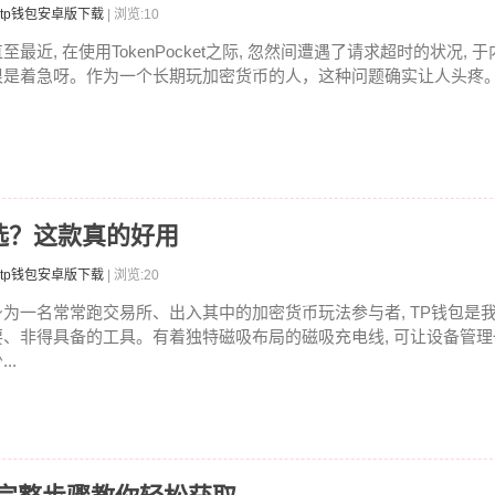
tp钱包安卓版下载
| 浏览:10
至最近, 在使用TokenPocket之际, 忽然间遭遇了请求超时的状况, 
很是着急呀。作为一个长期玩加密货币的人，这种问题确实让人头疼。钱
选？这款真的好用
tp钱包安卓版下载
| 浏览:20
身为一名常常跑交易所、出入其中的加密货币玩法参与者, TP钱包是
要、非得具备的工具。有着独特磁吸布局的磁吸充电线, 可让设备管
...