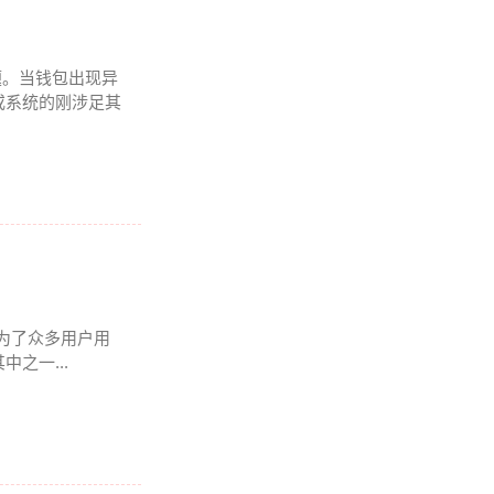
题。当钱包出现异
或系统的刚涉足其
成为了众多用户用
之一...