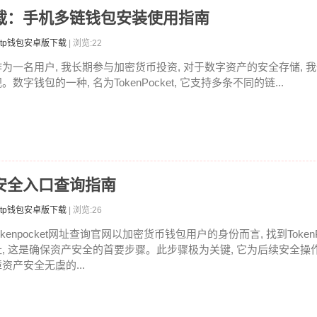
卓版下载：手机多链钱包安装使用指南
tp钱包安卓版下载
| 浏览:22
作为一名用户, 我长期参与加密货币投资, 对于数字资产的安全存储, 
。数字钱包的一种, 名为TokenPocket, 它支持多条不同的链...
查？安全入口查询指南
tp钱包安卓版下载
| 浏览:26
okenpocket网址查询官网以加密货币钱包用户的身份而言, 找到Token
址, 这是确保资产安全的首要步骤。此步骤极为关键, 它为后续安全操作
资产安全无虞的...