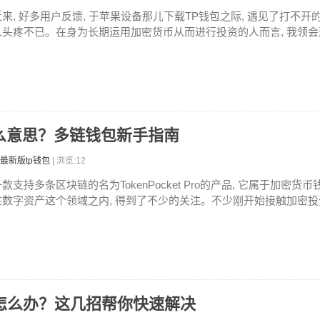
近来, 好多用户反馈, 于苹果设备那儿下载TP钱包之际, 遇见了打不开的
人头疼不已。在身为长期运用加密货币从而进行投资的人而言, 我领会这
ro是什么意思？多链钱包新手指南
最新版tp钱包
| 浏览:12
款支持多条区块链的名为TokenPocket Pro的产品, 它属于加密货币
在数字资产这个领域之内, 得到了不少的关注。不少刚开始接触加密投资
求超时怎么办？这几招帮你快速解决