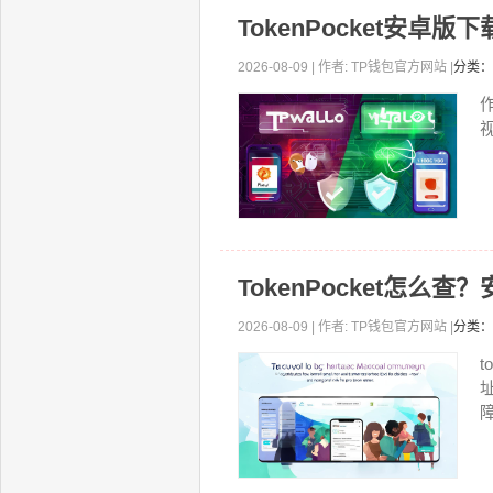
TokenPocket安
2026-08-09 | 作者: TP钱包官方网站 |
分类：
视
TokenPocket怎么
2026-08-09 | 作者: TP钱包官方网站 |
分类：
t
障