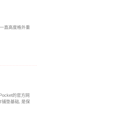
我一直高度格外重
Pocket的官方网
铺垫基础, 是保