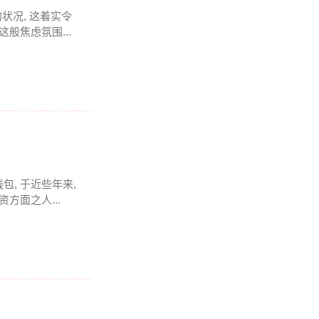
状况, 这着实令
般焦虑氛围...
钱包, 于近些年来,
方面之人...