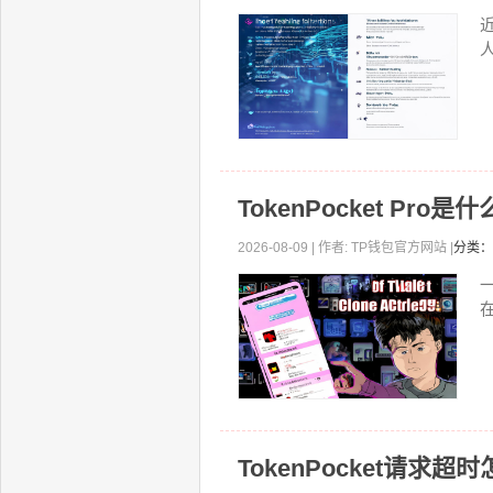
TokenPocket P
2026-08-09 | 作者: TP钱包官方网站 |
分类：
一
TokenPocket请