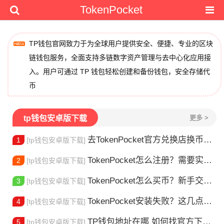
TokenPocket
TP钱包官网致力于为全球用户提供安全、便捷、专业的区块
链钱包服务，全面支持多链数字资产管理与去中心化应用接
入。用户可通过 TP 钱包轻松创建和备份钱包，安全存储代
币
tp钱包安卓版下载
更多 >
去TokenPocket官方兑换店换币，这几个坑别再踩了
1
[tp钱包安卓版下载]
TokenPocket怎么注册？需要实名认证吗？
2
[tp钱包安卓版下载]
TokenPocket怎么买币？新手交易全流程详解
3
[tp钱包安卓版下载]
TokenPocket安装失败？这几点最常见
4
[tp钱包安卓版下载]
TP钱包地址在哪 如何找官方下载入口
5
[tp钱包安卓版下载]