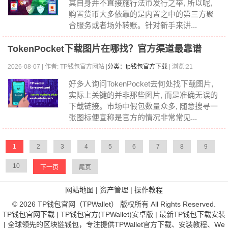
其自身并不直接施行法币发行之举, 所以呢,
购置货币大多依靠的是内置之中的第三方聚
合服务或者场外转账。针对新手来讲...
TokenPocket下载图片在哪找？官方渠道最靠谱
2026-08-07 | 作者: TP钱包官方网站 |
分类：tp钱包官方下载
| 浏览:21
好多人询问TokenPocket去何处找下载图片,
实际上关键的并非那些图片, 而是准确无误的
下载链接。市场中假包数量众多, 随意搜寻一
张图标便宣称是官方的情况非常常见...
1
2
3
4
5
6
7
8
9
10
下一页
尾页
网站地图
|
资产管理
|
操作教程
© 2026 TP钱包官网（TPWallet） 版权所有 All Rights Reserved.
TP钱包官网下载 | TP钱包官方(TPWallet)安卓版 | 最新TP钱包下载安装
| 全球领先的区块链钱包，专注提供TPWallet官方下载、安装教程、We