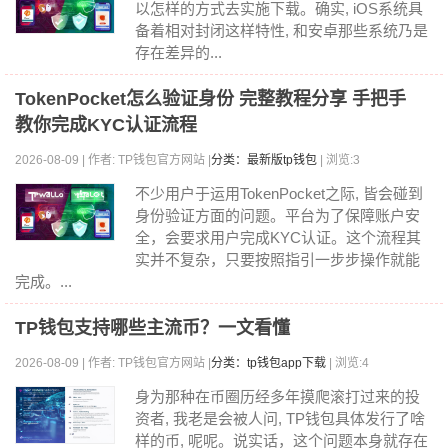
以怎样的方式去实施下载。确实, iOS系统具
备着相对封闭这样特性, 和安卓那些系统乃是
存在差异的...
TokenPocket怎么验证身份 完整教程分享 手把手
教你完成KYC认证流程
2026-08-09 | 作者: TP钱包官方网站 |
分类：最新版tp钱包
| 浏览:3
不少用户于运用TokenPocket之际, 皆会碰到
身份验证方面的问题。平台为了保障账户安
全，会要求用户完成KYC认证。这个流程其
实并不复杂，只要按照指引一步步操作就能
完成。...
TP钱包支持哪些主流币？一文看懂
2026-08-09 | 作者: TP钱包官方网站 |
分类：tp钱包app下载
| 浏览:4
身为那种在币圈历经多年摸爬滚打过来的投
资者, 我老是会被人问, TP钱包具体发行了啥
样的币, 呢呢。说实话，这个问题本身就存在