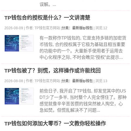
误解。...
TP钱包合约授权是什么？一文讲清楚
2026-08-09 | 作者: TP钱包官方网站 |
分类：最新版tp钱包
| 浏览:12
有一款称作TP钱包的, 它是支持多链的加密货
币钱包, 合约授权属于它极为基础且相当重要
的功能中的一个。大量新手使用者于运用去
中心化程序之际, 不时会瞧见“授权”此提示...
TP钱包被了？别慌，这样操作或许能找回
2026-08-08 | 作者: TP钱包官方网站 |
分类：最新版tp钱包
| 浏览:13
前些日子, 我开启了TP钱包, 却发觉其中的US
DT少了一多半, 当时整个人完全愣住了。那种
感觉就像辛辛苦苦攒的钱突然被人掏空，心
急如焚。但慌乱解决不了问题...
TP钱包如何添加大零币？一文教你轻松操作