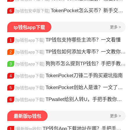
TokenPocket怎么买币？新手交易全流程详解
6
[tp钱包安卓版下载]
tp钱包app下载
更多 >
TP钱包支持哪些主流币？一文看懂
1
[tp钱包app下载]
TP钱包如何添加大零币？一文教你轻松操作
2
[tp钱包app下载]
狗狗币怎么提到TP钱包？手把手教你安全转入
3
[tp钱包app下载]
TokenPocket刀锋二手购买避坑指南
4
[tp钱包app下载]
TokenPocket创始人是谁？一文了解李旭的加密钱包之路
5
[tp钱包app下载]
TPwallet给别人转U，手把手教你安全转账
6
[tp钱包app下载]
最新版tp钱包
更多 >
TP钱包App下载地址在哪？手把手教你安全下载
1
[最新版tp钱包]