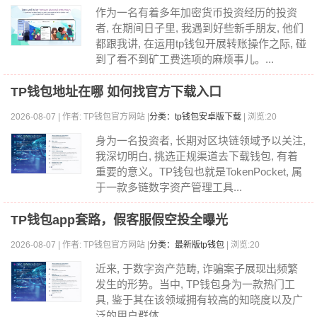
作为一名有着多年加密货币投资经历的投资
者, 在期间日子里, 我遇到好些新手朋友, 他们
都跟我讲, 在运用tp钱包开展转账操作之际, 碰
到了看不到矿工费选项的麻烦事儿。...
TP钱包地址在哪 如何找官方下载入口
2026-08-07 | 作者: TP钱包官方网站 |
分类：tp钱包安卓版下载
| 浏览:20
身为一名投资者, 长期对区块链领域予以关注,
我深切明白, 挑选正规渠道去下载钱包, 有着
重要的意义。TP钱包也就是TokenPocket, 属
于一款多链数字资产管理工具...
TP钱包app套路，假客服假空投全曝光
2026-08-07 | 作者: TP钱包官方网站 |
分类：最新版tp钱包
| 浏览:20
近来, 于数字资产范畴, 诈骗案子展现出频繁
发生的形势。当中, TP钱包身为一款热门工
具, 鉴于其在该领域拥有较高的知晓度以及广
泛的用户群体...