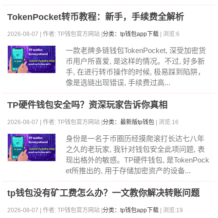
TokenPocket转币教程：新手，手续费全解析
2026-08-07 | 作者: TP钱包官方网站 |
分类：tp钱包app下载
| 浏览:6
一款老牌多链钱包TokenPocket, 深受加密货
币用户所喜爱, 是这样的情况。不过, 好多新
手, 在进行转币操作的时候, 极易踩到陷阱，
像是选链出现错误, 手续费过高...
TP硬件钱包安全吗？资深玩家告诉你真相
2026-08-07 | 作者: TP钱包官方网站 |
分类：最新版tp钱包
| 浏览:16
身份是一名于币圈历经摸爬滚打长达七八年
之久的老玩家, 我针对钱包安全此项问题, 表
现出格外的敏感。TP硬件钱包, 是TokenPock
et所推出的, 用于存储加密资产的设备...
tp钱包没有矿工费怎么办？一文教你解决转账问题
2026-08-07 | 作者: TP钱包官方网站 |
分类：tp钱包app下载
| 浏览:19