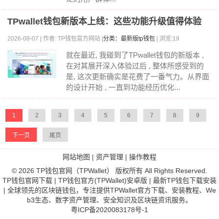
TPwallet钱包新版本上线：这些功能升级值得体验
2026-08-07 | 作者: TP钱包官方网站 |
分类：最新版tp钱包
| 浏览:19
就在最近, 我碰到了TPwallet钱包的新版本 ,
在对其展开深入体验过后 , 整体所感受到的
是, 这次更新确实是花费了一番气力。从界面
的设计开始 , 一直到功能经历优化...
1
2
3
4
5
6
7
8
9
下一页
尾页
网站地图
|
资产管理
|
操作教程
© 2026 TP钱包官网（TPWallet） 版权所有 All Rights Reserved.
TP钱包官网下载 | TP钱包官方(TPWallet)安卓版 | 最新TP钱包下载安装
| 全球领先的区块链钱包，专注提供TPWallet官方下载、安装教程、We
b3生态、数字资产管理、安全知识及区块链资讯服务。
粤ICP备2020083178号-1