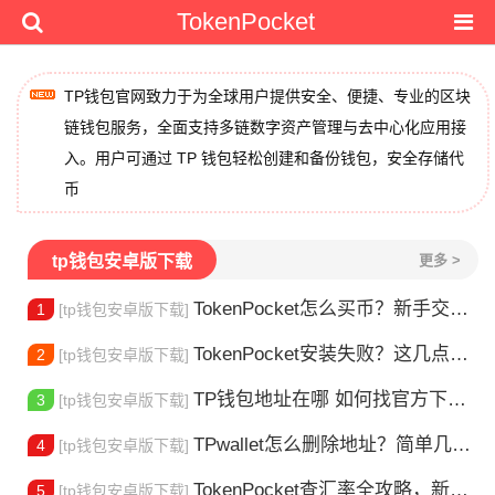
TokenPocket
TP钱包官网致力于为全球用户提供安全、便捷、专业的区块
链钱包服务，全面支持多链数字资产管理与去中心化应用接
入。用户可通过 TP 钱包轻松创建和备份钱包，安全存储代
币
tp钱包安卓版下载
更多 >
TokenPocket怎么买币？新手交易全流程详解
1
[tp钱包安卓版下载]
TokenPocket安装失败？这几点最常见
2
[tp钱包安卓版下载]
TP钱包地址在哪 如何找官方下载入口
3
[tp钱包安卓版下载]
TPwallet怎么删除地址？简单几步教你移除多余钱包
4
[tp钱包安卓版下载]
TokenPocket查汇率全攻略，新手一看就会
5
[tp钱包安卓版下载]