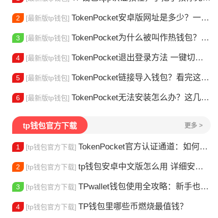
TokenPocket安卓版网址是多少？一文教你安全下载
2
[最新版tp钱包]
TokenPocket为什么被叫作热钱包？一文讲清楚
3
[最新版tp钱包]
TokenPocket退出登录方法 一键切换账号超简单
4
[最新版tp钱包]
TokenPocket链接导入钱包？看完这篇就懂了
5
[最新版tp钱包]
TokenPocket无法安装怎么办？这几个方法帮你解决
6
[最新版tp钱包]
tp钱包官方下载
更多 >
TokenPocket官方认证通道：如何找到真正的官方渠道
1
[tp钱包官方下载]
tp钱包安卓中文版怎么用 详细安装教程
2
[tp钱包官方下载]
TPwallet钱包使用全攻略：新手也能快速上手掌握
3
[tp钱包官方下载]
TP钱包里哪些币燃烧最值钱？
4
[tp钱包官方下载]