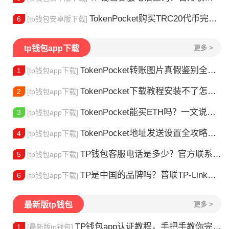
TokenPocket购买TRC20代币完整教程
6
[tp钱包安卓版下载]
tp钱包app下载
更多 >
TokenPocket转账图片真假鉴别全攻略
1
[tp钱包app下载]
TokenPocket下载教程安装不了怎么办？手把手教你解决
2
[tp钱包app下载]
TokenPocket能买ETH吗？一文说清购买方式
3
[tp钱包app下载]
TokenPocket地址发送设置全攻略：快速添加常用联系人并安全转账
4
[tp钱包app下载]
TP钱包客服电话是多少？官方联系方式全解析
5
[tp钱包app下载]
TP是中国的品牌吗？普联TP-Link公司背景介绍
6
[tp钱包app下载]
最新版tp钱包
更多 >
TP钱包app认证教程，手把手教你完成身份验证
1
[最新版tp钱包]