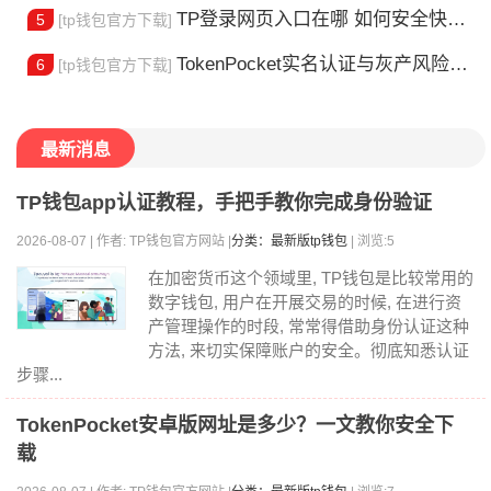
TP登录网页入口在哪 如何安全快速登陆平台
5
[tp钱包官方下载]
TokenPocket实名认证与灰产风险全解析
6
[tp钱包官方下载]
最新消息
TP钱包app认证教程，手把手教你完成身份验证
2026-08-07 | 作者: TP钱包官方网站 |
分类：最新版tp钱包
| 浏览:5
在加密货币这个领域里, TP钱包是比较常用的
数字钱包, 用户在开展交易的时候, 在进行资
产管理操作的时段, 常常得借助身份认证这种
方法, 来切实保障账户的安全。彻底知悉认证
步骤...
TokenPocket安卓版网址是多少？一文教你安全下
载