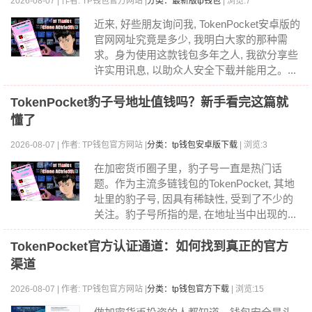
2026-08-07 | 作者: TP钱包官方网站 |
分类：最新版tp钱包
| 浏览:7
近来, 好些朋友询问我, TokenPocket安卓版的
官网网址究竟是多少, 我明白大家的那种需
求。身为使用这款钱包多年之人, 我欲分享些
许实用讯息, 以助众人安全下载并能用之。...
TokenPocket豹子号地址值钱吗？新手看完这篇就
懂了
2026-08-07 | 作者: TP钱包官方网站 |
分类：tp钱包安卓版下载
| 浏览:3
在加密货币圈子里，豹子号一直是热门话
题。作为主流多链钱包的TokenPocket, 其地
址里的豹子号, 因具有稀缺性, 受到了不少的
关注。豹子号所指的是, 在地址当中出现的...
TokenPocket官方认证通道：如何找到真正的官方
渠道
2026-08-07 | 作者: TP钱包官方网站 |
分类：tp钱包官方下载
| 浏览:15