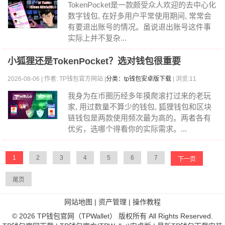
TokenPocket是一款颇受众人欢迎的去中心化
数字钱包, 在好多用户平常使用期间, 常常会
有要退出账号的情况。虽说退出账号这件事
实际上并不复杂...
小狐狸还是TokenPocket？选对钱包很重要
2026-08-06 | 作者: TP钱包官方网站 |
分类：tp钱包安卓版下载
| 浏览:11
我身为在币圈历经多年摸爬滚打过来的老玩
家, 用过数量不算少的钱包, 狐狸钱包和区块
链钱包是两款使用频次最为高的。两者各有
优劣，选哪个得看你的实际需求。...
1
2
3
4
5
6
7
下一页
尾页
网站地图
|
资产管理
|
操作教程
© 2026 TP钱包官网（TPWallet） 版权所有 All Rights Reserved.