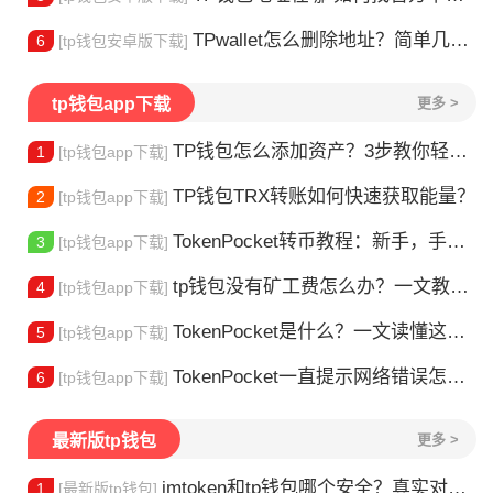
TPwallet怎么删除地址？简单几步教你移除多余钱包
6
[tp钱包安卓版下载]
tp钱包app下载
更多 >
TP钱包怎么添加资产？3步教你轻松导入代币和NFT
1
[tp钱包app下载]
TP钱包TRX转账如何快速获取能量？
2
[tp钱包app下载]
TokenPocket转币教程：新手，手续费全解析
3
[tp钱包app下载]
tp钱包没有矿工费怎么办？一文教你解决转账问题
4
[tp钱包app下载]
TokenPocket是什么？一文读懂这款热门多链钱包
5
[tp钱包app下载]
TokenPocket一直提示网络错误怎么办？这几个方法帮你快速解决
6
[tp钱包app下载]
最新版tp钱包
更多 >
imtoken和tp钱包哪个安全？真实对比告诉你
1
[最新版tp钱包]