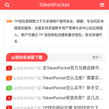
TokenPocket
TP钱包官网致力于为全球用户提供安全、便捷、专业的区块
链钱包服务，全面支持多链数字资产管理与去中心化应用接
入。用户可通过 TP 钱包轻松创建和备份钱包，安全存储代
币
tp钱包安卓版下载
更多 >
去TokenPocket官方兑换店换币，这几个坑别再踩了
1
[tp钱包安卓版下载]
TokenPocket怎么注册？需要实名认证吗？
2
[tp钱包安卓版下载]
TokenPocket怎么买币？新手交易全流程详解
3
[tp钱包安卓版下载]
TokenPocket安装失败？这几点最常见
4
[tp钱包安卓版下载]
TP钱包地址在哪 如何找官方下载入口
5
[tp钱包安卓版下载]