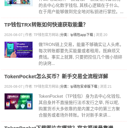
的去中心化数字钱包, 其核心逻辑在于什么,
在于用户能够做到完全地对私钥进行掌控。...
TP钱包TRX转账如何快速获取能量？
2026-08-07 | 作者: TP钱包官方网站 |
分类：tp钱包app下载
| 浏览:20
做TRON链上交易，能量不够确实让人头疼。
每次转账都要先买能量或者租用，既麻烦又
费钱。事实上就算, 只要把控住几个微小琐碎
的诀窍...
TokenPocket怎么买币？新手交易全流程详解
2026-08-07 | 作者: TP钱包官方网站 |
分类：tp钱包安卓版下载
| 浏览:21
TokenPocket（TP钱包）身为去中心化钱包,
其自身并不直接施行法币发行之举, 所以呢,
购置货币大多依靠的是内置之中的第三方聚
合服务或者场外转账。针对新手来讲...