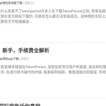
tp钱包安卓版下载
| 浏览:15
什么安装不了tokenpocket许多人在下载TokenPocket之际, 常常
就是在官方网站下载的, 可是却怎么都无法安装成功。这种情形实际
是那些才开始接触加...
教程：新手，手续费全解析
tp钱包app下载
| 浏览:6
款老牌多链钱包TokenPocket, 深受加密货币用户所喜爱, 是这样的
新手, 在进行转币操作的时候, 极易踩到陷阱，像是选链出现错误, 手续费