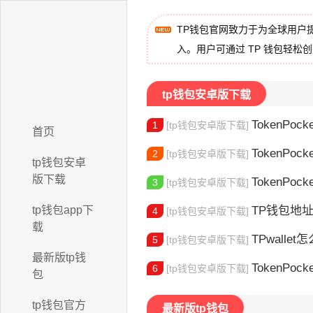
TP钱包官网致力于为全球用户
入。用户可通过 TP 钱包轻松
tp钱包安卓版下载
TokenPock
1
[tp钱包安卓版下载]
首页
TokenPocke
2
[tp钱包安卓版下载]
tp钱包安卓
版下载
TokenPock
3
[tp钱包安卓版下载]
tp钱包app下
TP钱包地址在
4
[tp钱包安卓版下载]
载
TPwallet怎么
5
[tp钱包安卓版下载]
最新版tp钱
TokenPock
6
[tp钱包安卓版下载]
包
tp钱包官方
最新版tp钱包