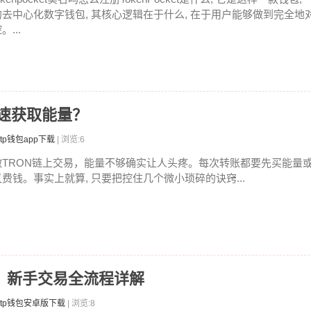
的去中心化数字钱包, 其核心逻辑在于什么, 在于用户能够做到完全地
。...
快速获取能量？
tp钱包app下载
| 浏览:6
做TRON链上交易，能量不够确实让人头疼。每次转账都要先买能量
又费钱。事实上就算, 只要把控住几个微小琐碎的诀窍...
买币？新手交易全流程详解
tp钱包安卓版下载
| 浏览:8