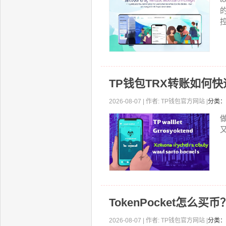
控
TP钱包TRX转账如何
2026-08-07 | 作者: TP钱包官方网站 |
分类：
TokenPocket怎么
2026-08-07 | 作者: TP钱包官方网站 |
分类：