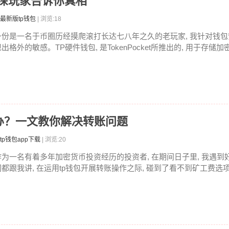
资深玩家告诉你真相
最新版tp钱包
| 浏览:18
身份是一名于币圈历经摸爬滚打长达七八年之久的老玩家, 我针对钱包安
出格外的敏感。TP硬件钱包, 是TokenPocket所推出的, 用于存储加密
办？一文教你解决转账问题
tp钱包app下载
| 浏览:20
作为一名有着多年加密货币投资经历的投资者, 在期间日子里, 我遇到好
们都跟我讲, 在运用tp钱包开展转账操作之际, 碰到了看不到矿工费选项