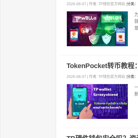
2026-08-07 | 作者: TP钱包官方网站 |
分类：
为
TokenPocket转币
2026-08-07 | 作者: TP钱包官方网站 |
分类：
一