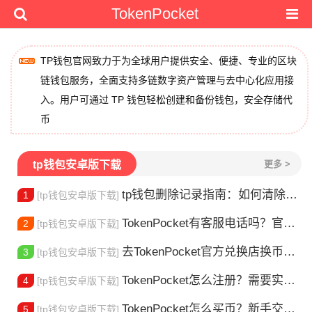
TokenPocket
TP钱包官网致力于为全球用户提供安全、便捷、专业的区块
链钱包服务，全面支持多链数字资产管理与去中心化应用接
入。用户可通过 TP 钱包轻松创建和备份钱包，安全存储代
币
tp钱包安卓版下载
更多 >
tp钱包删除记录指南：如何清除交易历史
1
[tp钱包安卓版下载]
TokenPocket有客服电话吗？官方联系方式详解
2
[tp钱包安卓版下载]
去TokenPocket官方兑换店换币，这几个坑别再踩了
3
[tp钱包安卓版下载]
TokenPocket怎么注册？需要实名认证吗？
4
[tp钱包安卓版下载]
TokenPocket怎么买币？新手交易全流程详解
5
[tp钱包安卓版下载]