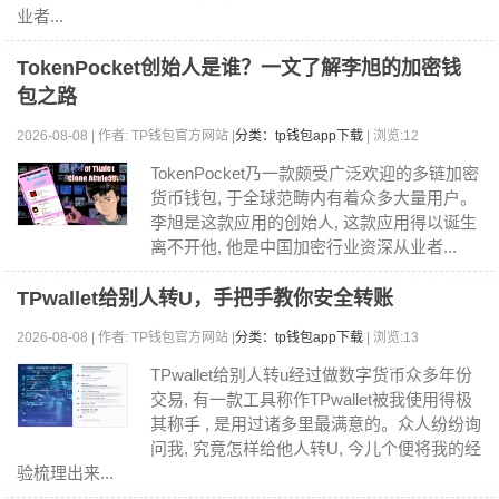
业者...
TokenPocket创始人是谁？一文了解李旭的加密钱
包之路
2026-08-08 | 作者: TP钱包官方网站 |
分类：tp钱包app下载
| 浏览:12
TokenPocket乃一款颇受广泛欢迎的多链加密
货币钱包, 于全球范畴内有着众多大量用户。
李旭是这款应用的创始人, 这款应用得以诞生
离不开他, 他是中国加密行业资深从业者...
TPwallet给别人转U，手把手教你安全转账
2026-08-08 | 作者: TP钱包官方网站 |
分类：tp钱包app下载
| 浏览:13
TPwallet给别人转u经过做数字货币众多年份
交易, 有一款工具称作TPwallet被我使用得极
其称手 , 是用过诸多里最满意的。众人纷纷询
问我, 究竟怎样给他人转U, 今儿个便将我的经
验梳理出来...