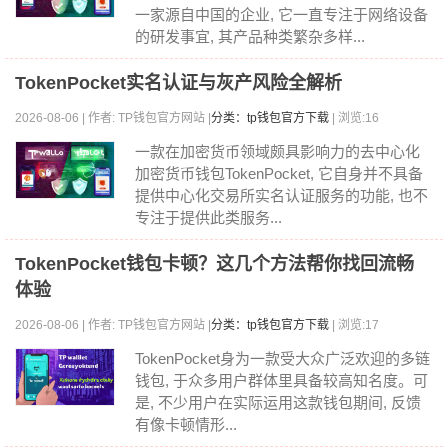
一家源自中国的企业, 它一直专注于网络设备
的研发事宜, 其产品种类繁杂多样...
TokenPocket实名认证与灰产风险全解析
2026-08-06 | 作者: TP钱包官方网站 |
分类：tp钱包官方下载
| 浏览:16
一款在加密货币领域颇具影响力的去中心化
加密货币钱包TokenPocket, 它自身并不具备
提供中心化交易所实名认证服务的功能, 也不
专注于提供此类服务...
TokenPocket钱包卡顿？这几个方法帮你找回流畅
体验
2026-08-06 | 作者: TP钱包官方网站 |
分类：tp钱包官方下载
| 浏览:17
TokenPocket身为一款受大众广泛欢迎的多链
钱包, 于众多用户群体里具备较高知名度。可
是, 不少用户在实际运用这款钱包期间, 反馈
有像卡顿情形...