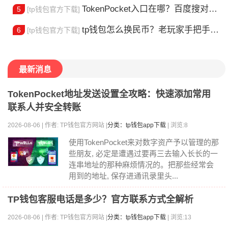
TokenPocket入口在哪？百度搜对地方防钓鱼
5
[tp钱包官方下载]
tp钱包怎么换民币？老玩家手把手教你安全提现
6
[tp钱包官方下载]
最新消息
TokenPocket地址发送设置全攻略：快速添加常用
联系人并安全转账
2026-08-06 | 作者: TP钱包官方网站 |
分类：tp钱包app下载
| 浏览:8
使用TokenPocket来对数字资产予以管理的那
些朋友, 必定是遭遇过要再三去输入长长的一
连串地址的那种麻烦情况的。把那些经常会
用到的地址, 保存进通讯录里头...
TP钱包客服电话是多少？官方联系方式全解析
2026-08-06 | 作者: TP钱包官方网站 |
分类：tp钱包app下载
| 浏览:13