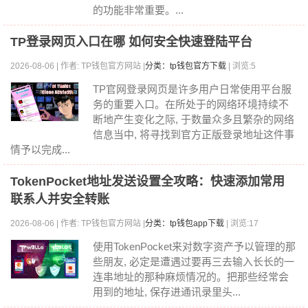
的功能非常重要。...
TP登录网页入口在哪 如何安全快速登陆平台
2026-08-06 | 作者: TP钱包官方网站 |
分类：tp钱包官方下载
| 浏览:5
TP官网登录网页是许多用户日常使用平台服
务的重要入口。在所处于的网络环境持续不
断地产生变化之际, 于数量众多且繁杂的网络
信息当中, 将寻找到官方正版登录地址这件事
情予以完成...
TokenPocket地址发送设置全攻略：快速添加常用
联系人并安全转账
2026-08-06 | 作者: TP钱包官方网站 |
分类：tp钱包app下载
| 浏览:17
使用TokenPocket来对数字资产予以管理的那
些朋友, 必定是遭遇过要再三去输入长长的一
连串地址的那种麻烦情况的。把那些经常会
用到的地址, 保存进通讯录里头...