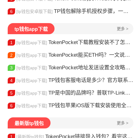
TP钱包解除手机授权步骤，一键取消设备绑定
6
[tp钱包安卓版下载]
tp钱包app下载
更多 >
TokenPocket下载教程安装不了怎么办？手把手教你解决
1
[tp钱包app下载]
TokenPocket能买ETH吗？一文说清购买方式
2
[tp钱包app下载]
TokenPocket地址发送设置全攻略：快速添加常用联系人并安全转账
3
[tp钱包app下载]
TP钱包客服电话是多少？官方联系方式全解析
4
[tp钱包app下载]
TP是中国的品牌吗？普联TP-Link公司背景介绍
5
[tp钱包app下载]
TP钱包苹果iOS版下载安装使用全攻略
6
[tp钱包app下载]
最新版tp钱包
更多 >
TokenPocket链接导入钱包？看完这篇就懂了
1
[最新版tp钱包]