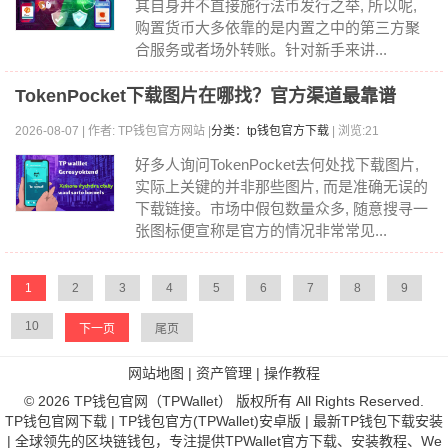
其自身并不直接施行法币发行之举, 所以呢,
购置货币大多依靠的是内置之中的第三方聚
合服务或者场外转账。针对新手来讲...
TokenPocket下载图片在哪找？官方渠道最靠谱
2026-08-07 | 作者: TP钱包官方网站 |
分类：tp钱包官方下载
| 浏览:21
好多人询问TokenPocket去何处找下载图片,
实际上关键的并非那些图片, 而是准确无误的
下载链接。市场中假包数量众多, 随意搜寻一
张图标便宣称是官方的情况非常常见...
1
2
3
4
5
6
7
8
9
10
下一页
尾页
网站地图
|
资产管理
|
操作教程
© 2026 TP钱包官网（TPWallet） 版权所有 All Rights Reserved.
TP钱包官网下载 | TP钱包官方(TPWallet)安卓版 | 最新TP钱包下载安装
| 全球领先的区块链钱包，专注提供TPWallet官方下载、安装教程、We