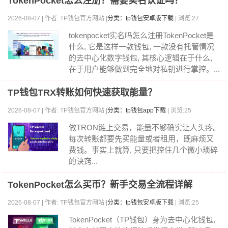
TokenPocket怎么注册？需要实名认证吗？
2026-08-07 | 作者: TP钱包官方网站 |
分类：tp钱包安卓版下载
| 浏览:27
tokenpocket实名吗怎么注册TokenPocket是
什么, 它是这样一款钱包, 一款没有托管情况
的去中心化数字钱包, 其核心逻辑在于什么,
在于用户能够做到完全地对私钥进行掌控。...
TP钱包TRX转账如何快速获取能量？
2026-08-07 | 作者: TP钱包官方网站 |
分类：tp钱包app下载
| 浏览:25
做TRON链上交易，能量不够确实让人头疼。
每次转账都要先买能量或者租用，既麻烦又
费钱。事实上就算, 只要把控住几个微小琐碎
的诀窍...
TokenPocket怎么买币？新手交易全流程详解
2026-08-07 | 作者: TP钱包官方网站 |
分类：tp钱包安卓版下载
| 浏览:25
TokenPocket（TP钱包）身为去中心化钱包,