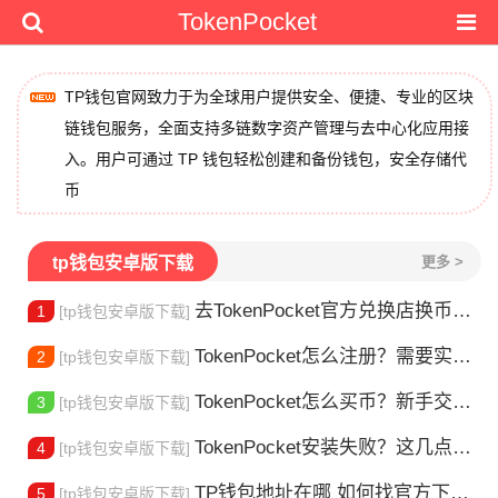
TokenPocket
TP钱包官网致力于为全球用户提供安全、便捷、专业的区块
链钱包服务，全面支持多链数字资产管理与去中心化应用接
入。用户可通过 TP 钱包轻松创建和备份钱包，安全存储代
币
tp钱包安卓版下载
更多 >
去TokenPocket官方兑换店换币，这几个坑别再踩了
1
[tp钱包安卓版下载]
TokenPocket怎么注册？需要实名认证吗？
2
[tp钱包安卓版下载]
TokenPocket怎么买币？新手交易全流程详解
3
[tp钱包安卓版下载]
TokenPocket安装失败？这几点最常见
4
[tp钱包安卓版下载]
TP钱包地址在哪 如何找官方下载入口
5
[tp钱包安卓版下载]