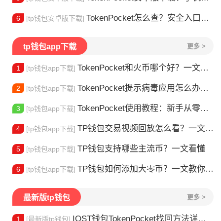
TokenPocket怎么查？安全入口查询指南
6
[tp钱包安卓版下载]
tp钱包app下载
更多 >
TokenPocket和火币哪个好？一文帮你理清选择
1
[tp钱包app下载]
TokenPocket提示病毒应用怎么办？原因全解析
2
[tp钱包app下载]
TokenPocket使用教程：新手从零学会钱包操作
3
[tp钱包app下载]
TP钱包交易视频回放怎么看？一文教你轻松找回
4
[tp钱包app下载]
TP钱包支持哪些主流币？一文看懂
5
[tp钱包app下载]
TP钱包如何添加大零币？一文教你轻松操作
6
[tp钱包app下载]
最新版tp钱包
更多 >
IOST钱包TokenPocket找回方法详解 - 助您安全恢复数字资产
1
[最新版tp钱包]