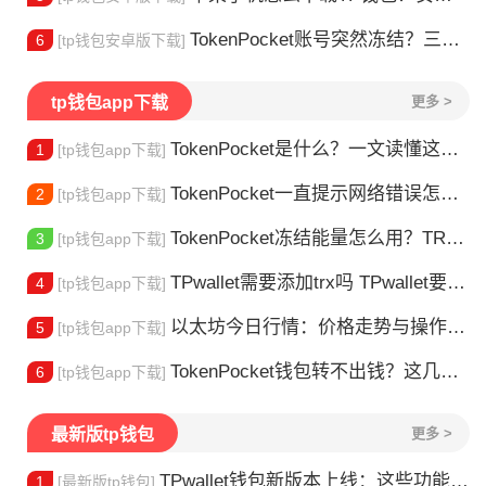
TokenPocket账号突然冻结？三步教你快速解冻
6
[tp钱包安卓版下载]
tp钱包app下载
更多 >
TokenPocket是什么？一文读懂这款热门多链钱包
1
[tp钱包app下载]
TokenPocket一直提示网络错误怎么办？这几个方法帮你快速解决
2
[tp钱包app下载]
TokenPocket冻结能量怎么用？TRX冻结获取能量详解
3
[tp钱包app下载]
TPwallet需要添加trx吗 TPwallet要不要充TRX？一文说清
4
[tp钱包app下载]
以太坊今日行情：价格走势与操作建议
5
[tp钱包app下载]
TokenPocket钱包转不出钱？这几种情况你可能遇到过
6
[tp钱包app下载]
最新版tp钱包
更多 >
TPwallet钱包新版本上线：这些功能升级值得体验
1
[最新版tp钱包]