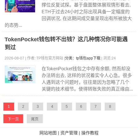
撑位反复试探。基于盘面整体展现情形看去,
ETH于过去24小时之际出现具备一定幅度的
回调状况, 在这期间成交量呈现出有所被放大
的态势...
TokenPocket钱包转不出钱？这几种情况你可能遇
到过
2026-08-07 | 作者: TP钱包官方网站 |
分类：tp钱包app下载
| 浏览:24
在TokenPocket钱包之中存有余额, 然而却没
办法转出去, 这样的状况着实令人心急。很多
人遇到这个问题时，往往是因为忽略了几个
关键的技术细节。使得转账失败的真正缘由...
1
2
3
4
5
6
7
8
下一页
尾页
网站地图
|
资产管理
|
操作教程