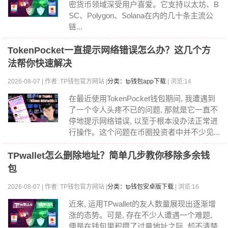
密货币领域深受用户喜爱。它支持以太坊、B
SC、Polygon、Solana在内的几十条主流公
链...
TokenPocket一直提示网络错误怎么办？这几个方
法帮你快速解决
2026-08-07 | 作者: TP钱包官方网站 |
分类：tp钱包app下载
| 浏览:14
在最近使用TokenPocket钱包期间, 我遭遇到
了一个令人头疼不已的问题, 那就是它一直不
停地提示网络错误, 以至于根本没办法正常进
行操作。这个问题在币圈投资者中并不少见...
TPwallet怎么删除地址？简单几步教你移除多余钱
包
2026-08-07 | 作者: TP钱包官方网站 |
分类：tp钱包安卓版下载
| 浏览:16
近来, 运用TPwallet的友人数量展现出逐渐增
涨的态势。可是, 存在不少人遭遇一个难题,
便是在钱包里积攒了过量地址之际, 却不清楚