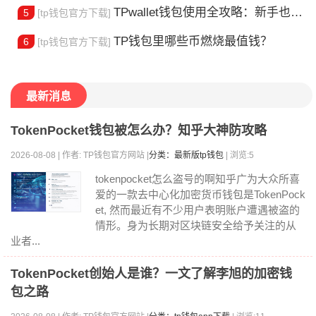
TPwallet钱包使用全攻略：新手也能快速上手掌握
5
[tp钱包官方下载]
TP钱包里哪些币燃烧最值钱？
6
[tp钱包官方下载]
最新消息
TokenPocket钱包被怎么办？知乎大神防攻略
2026-08-08 | 作者: TP钱包官方网站 |
分类：最新版tp钱包
| 浏览:5
tokenpocket怎么盗号的啊知乎广为大众所喜
爱的一款去中心化加密货币钱包是TokenPock
et, 然而最近有不少用户表明账户遭遇被盗的
情形。身为长期对区块链安全给予关注的从
业者...
TokenPocket创始人是谁？一文了解李旭的加密钱
包之路