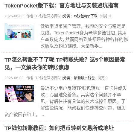
TokenPocket版下载：官方地址与安装避坑指南
2026-08-08 | 作者: TP钱包官方网站 |
分类：tp钱包app下载
| 浏览:20
做数字货币资产管理，钱包的安全与稳定是
底线。TokenPocket身为老牌多链钱包, 其用
户基数庞大, 然而网络到处都是各种各样的修
改版以及钓鱼链接。大量新手...
TP怎么转账不了了呢 TP转账失败？这5个原因最常
见，一文解决你的转账焦虑
2026-08-08 | 作者: TP钱包官方网站 |
分类：最新版tp钱包
| 浏览:9
最近不少用户反馈TP钱包转账一直卡住或失
败，心里难免着急。其实这个问题并不罕
见，背后往往有具体的技术或操作原因。了
解这些情况，能帮我们快速排查问题，避免
资产被困在链上。...
TP钱包转账教程：如何把币转到交易所或地址