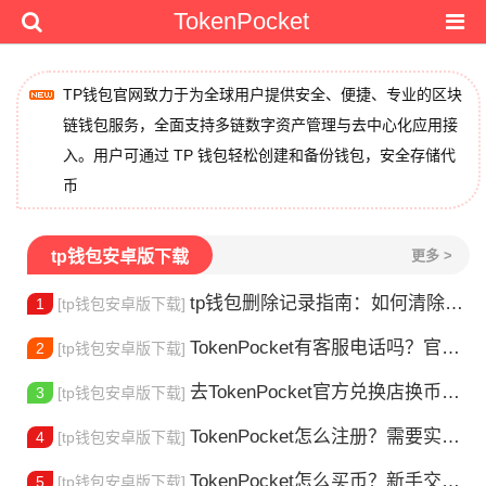
TokenPocket
TP钱包官网致力于为全球用户提供安全、便捷、专业的区块
链钱包服务，全面支持多链数字资产管理与去中心化应用接
入。用户可通过 TP 钱包轻松创建和备份钱包，安全存储代
币
tp钱包安卓版下载
更多 >
tp钱包删除记录指南：如何清除交易历史
1
[tp钱包安卓版下载]
TokenPocket有客服电话吗？官方联系方式详解
2
[tp钱包安卓版下载]
去TokenPocket官方兑换店换币，这几个坑别再踩了
3
[tp钱包安卓版下载]
TokenPocket怎么注册？需要实名认证吗？
4
[tp钱包安卓版下载]
TokenPocket怎么买币？新手交易全流程详解
5
[tp钱包安卓版下载]