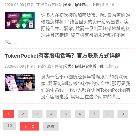
2026-08-08 | 作者: TP钱包官方网站 |
分类：tp钱包app下载
| 浏览:19
许多人在初次接触加密货币之际, 最为苦恼的
便是怎样将TP钱包里头的资产给转出去。实
际操作并非繁杂, 然而一旦出现转错地址的状
况并且选错链, 资产极有可能永远都找不回
来。...
TokenPocket有客服电话吗？官方联系方式详解
2026-08-08 | 作者: TP钱包官方网站 |
分类：tp钱包安卓版下载
| 浏览:29
身为一名于币圈历经多年摸爬滚打的资深玩
家, 我深切知晓, 钱包软件的安全性, 那可是我
们的生命线。不少人都在询问TokenPocket有
没有客服电话, 实际上在这个问题的背后...
1
2
3
4
5
6
7
8
9
10
下一页
尾页