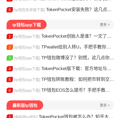
TokenPocket安装失败？这几点最常见
6
[tp钱包安卓版下载]
tp钱包app下载
更多 >
TokenPocket创始人是谁？一文了解李旭的加密钱包之路
1
[tp钱包app下载]
TPwallet给别人转U，手把手教你安全转账
2
[tp钱包app下载]
TP钱包微博没了？别慌，这几点你得清楚
3
[tp钱包app下载]
TokenPocket版下载：官方地址与安装避坑指南
4
[tp钱包app下载]
TP钱包转账教程：如何把币转到交易所或地址
5
[tp钱包app下载]
TP钱包EOS怎么提币？手把手教你安全赎回
6
[tp钱包app下载]
最新版tp钱包
更多 >
TokenPocket钱包被怎么办？知乎大神防攻略
1
[最新版tp钱包]