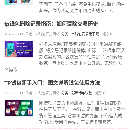
不到了, 于各自心底, 不免生出疑惑, 暗自嘀咕
起来。作为长期关注币圈动态的从业者...
tp钱包删除记录指南：如何清除交易历史
2026-08-08 | 作者: TP钱包官方网站 |
分类：tp钱包安卓版下载
| 浏览:18
好多人觉得, TP钱包能够如同平常的APP那
般, 将交易记录给删除掉, 实际上, 这根本是没
办法实现的。区块链的特性决定了所有转账
数据一旦上链，就是永久公开的。无论你怎
么操作...
TP钱包新手入门：图文详解钱包使用方法
2026-08-08 | 作者: TP钱包官方网站 |
分类：最新版tp钱包
| 浏览:19
刚接触加密货币的朋友，面对各种钱包软件
往往无从下手。TP钱包, 是市面上主流的数字
货币管理工具, 它靠简洁的界面, 还有强大的
功能, 深受用户喜爱。它支持多链资产...