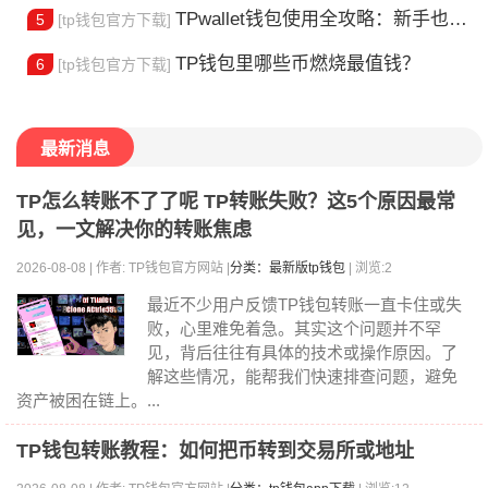
TPwallet钱包使用全攻略：新手也能快速上手掌握
5
[tp钱包官方下载]
TP钱包里哪些币燃烧最值钱？
6
[tp钱包官方下载]
最新消息
TP怎么转账不了了呢 TP转账失败？这5个原因最常
见，一文解决你的转账焦虑
2026-08-08 | 作者: TP钱包官方网站 |
分类：最新版tp钱包
| 浏览:2
最近不少用户反馈TP钱包转账一直卡住或失
败，心里难免着急。其实这个问题并不罕
见，背后往往有具体的技术或操作原因。了
解这些情况，能帮我们快速排查问题，避免
资产被困在链上。...
TP钱包转账教程：如何把币转到交易所或地址