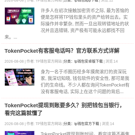
2026-08-08 | 作者: TP钱包官方网站 |
分类：tp钱包app下载
| 浏览:12
许多人在初次接触加密货币之际, 最为苦恼的
便是怎样将TP钱包里头的资产给转出去。实
际操作并非繁杂, 然而一旦出现转错地址的状
况并且选错链, 资产极有可能永远都找不回
来。...
TokenPocket有客服电话吗？官方联系方式详解
2026-08-08 | 作者: TP钱包官方网站 |
分类：tp钱包安卓版下载
| 浏览:14
身为一名于币圈历经多年摸爬滚打的资深玩
家, 我深切知晓, 钱包软件的安全性, 那可是我
们的生命线。不少人都在询问TokenPocket有
没有客服电话, 实际上在这个问题的背后...
TokenPocket提现到账要多久？别把钱包当银行，
看完这篇就懂了
2026-08-08 | 作者: TP钱包官方网站 |
分类：tp钱包官方下载
| 浏览:14
TokenPocket提现到账时间，看完这篇不再焦