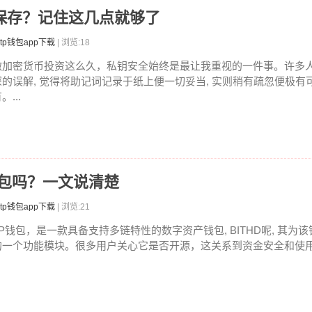
怎么保存？记住这几点就够了
tp钱包app下载
| 浏览:18
做加密货币投资这么久，私钥安全始终是最让我重视的一件事。许多
深的误解, 觉得将助记词记录于纸上便一切妥当, 实则稍有疏忽便极有
。...
钱包吗？一文说清楚
tp钱包app下载
| 浏览:21
TP钱包，是一款具备支持多链特性的数字资产钱包, BITHD呢, 其为
的一个功能模块。很多用户关心它是否开源，这关系到资金安全和使用透