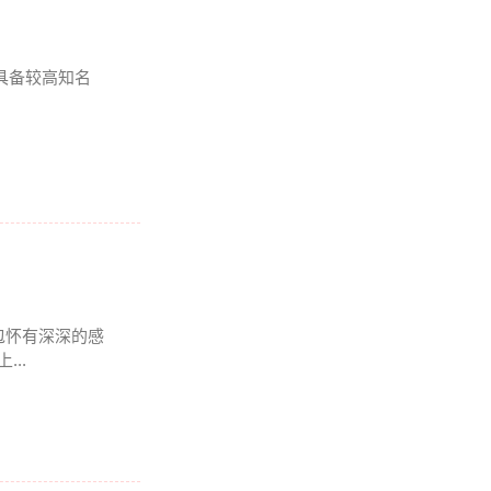
里具备较高知名
钱包怀有深深的感
..