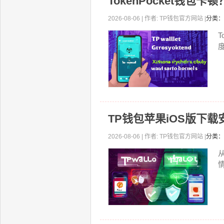
TokenPocket钱
2026-08-06 | 作者: TP钱包官方网站 |
分类：
TP钱包苹果iOS版下
2026-08-06 | 作者: TP钱包官方网站 |
分类：