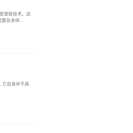
也就是普联技术。这
杂多样...
, 它自身并不具