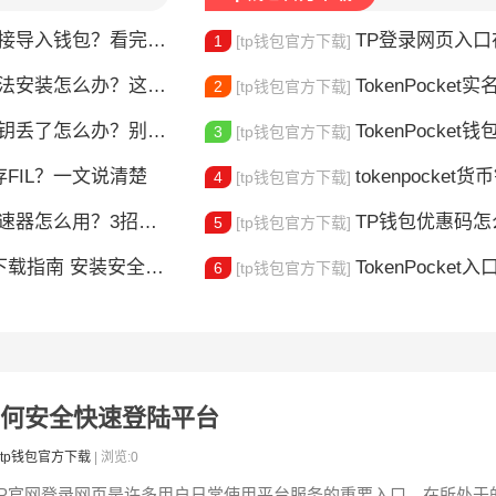
链接导入钱包？看完这篇就懂了
TP登录网页入口在哪 
1
[tp钱包官方下载]
安装怎么办？这几个方法帮你解决
TokenPocket实
2
[tp钱包官方下载]
丢了怎么办？别慌，这样做还能找回
TokenPocket钱包卡顿
3
[tp钱包官方下载]
存FIL？一文说清楚
tokenpocket货币
4
[tp钱包官方下载]
么用？3招帮你快速解决交易卡顿问题
TP钱包优惠码怎么用
5
[tp钱包官方下载]
载指南 安装安全教程
TokenPocket入口
6
[tp钱包官方下载]
如何安全快速登陆平台
tp钱包官方下载
| 浏览:0
TP官网登录网页是许多用户日常使用平台服务的重要入口。在所处于