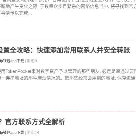
不断地产生变化之际, 于数量众多且繁杂的网络信息当中, 将寻找到官
事情予以完成...
址发送设置全攻略：快速添加常用联系人并安全转账
tp钱包app下载
| 浏览:9
使用TokenPocket来对数字资产予以管理的那些朋友, 必定是遭遇过
的一连串地址的那种麻烦情况的。把那些经常会用到的地址, 保存进通讯
少？官方联系方式全解析
tp钱包app下载
| 浏览:14