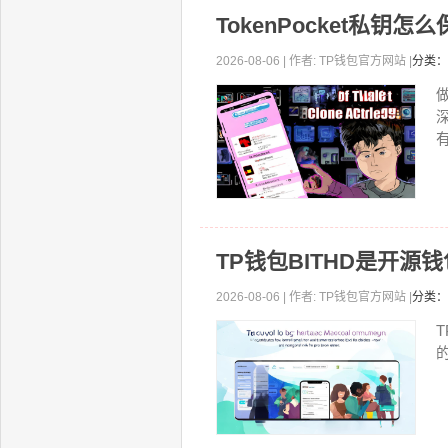
TokenPocket私钥
2026-08-06 | 作者: TP钱包官方网站 |
分类：
有
TP钱包BITHD是开源
2026-08-06 | 作者: TP钱包官方网站 |
分类：