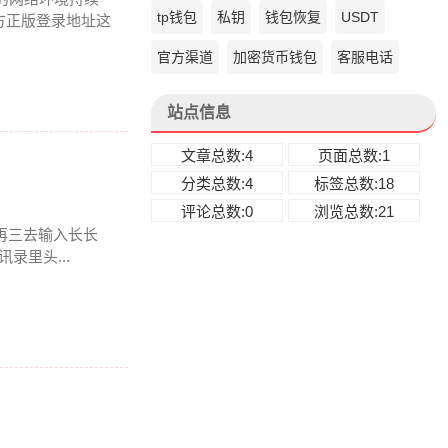
tp钱包
私钥
钱包恢复
USDT
方正版登录地址这
官方渠道
加密货币钱包
客服电话
站点信息
文章总数:4
页面总数:1
分类总数:4
标签总数:18
评论总数:0
浏览总数:21
要再三去输入长长
录里头...