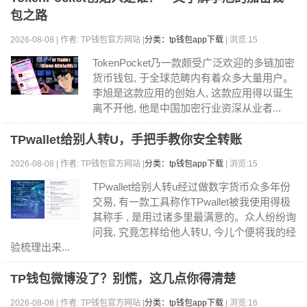
包之路
2026-08-08 | 作者: TP钱包官方网站 |
分类：tp钱包app下载
| 浏览:15
TokenPocket乃一款颇受广泛欢迎的多链加密
货币钱包, 于全球范畴内有着众多大量用户。
李旭是这款应用的创始人, 这款应用得以诞生
离不开他, 他是中国加密行业资深从业者...
TPwallet给别人转U，手把手教你安全转账
2026-08-08 | 作者: TP钱包官方网站 |
分类：tp钱包app下载
| 浏览:15
TPwallet给别人转u经过做数字货币众多年份
交易, 有一款工具称作TPwallet被我使用得极
其称手 , 是用过诸多里最满意的。众人纷纷询
问我, 究竟怎样给他人转U, 今儿个便将我的经
验梳理出来...
TP钱包微博没了？别慌，这几点你得清楚
2026-08-08 | 作者: TP钱包官方网站 |
分类：tp钱包app下载
| 浏览:16