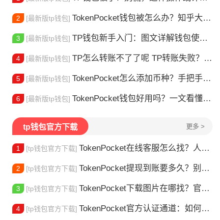
TokenPocket钱包被怎么办？知乎大神防攻略
2
[最新版tp钱包]
TP钱包新手入门：图文详解钱包使用方法
3
[最新版tp钱包]
TP怎么转账不了了呢 TP转账失败？这5个原因最常见，一文解决你的转账焦虑
4
[最新版tp钱包]
TokenPocket怎么添加币种？手把手教你自定义代币
5
[最新版tp钱包]
TokenPocket钱包好用吗？一文看懂核心功能特点
6
[最新版tp钱包]
tp钱包官方下载
更多 >
TokenPocket在线客服怎么找？人工客服快速接入攻略
1
[tp钱包官方下载]
TokenPocket提现到账要多久？别把钱包当银行，看完这篇就懂了
2
[tp钱包官方下载]
TokenPocket下载图片在哪找？官方渠道最靠谱
3
[tp钱包官方下载]
TokenPocket官方认证通道：如何找到真正的官方渠道
4
[tp钱包官方下载]