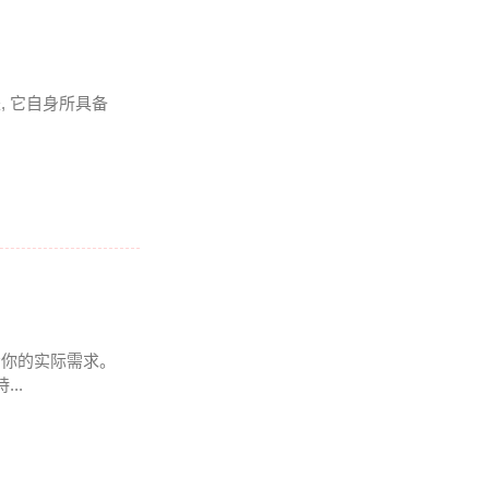
是, 它自身所具备
得看你的实际需求。
..