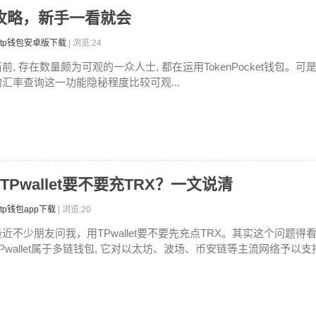
率全攻略，新手一看就会
tp钱包安卓版下载
| 浏览:24
前, 存在数量颇为可观的一众人士, 都在运用TokenPocket钱包。可
的汇率查询这一功能隐秘程度比较可观...
吗 TPwallet要不要充TRX？一文说清
tp钱包app下载
| 浏览:20
最近不少朋友问我，用TPwallet要不要先充点TRX。其实这个问题
TPwallet属于多链钱包, 它对以太坊、波场、币安链等主流网络予以支持.