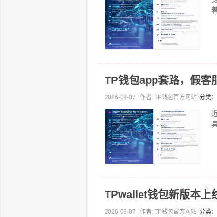
着
TP钱包app套路，假
2026-08-07 | 作者: TP钱包官方网站 |
分类：
TPwallet钱包新版
2026-08-07 | 作者: TP钱包官方网站 |
分类：