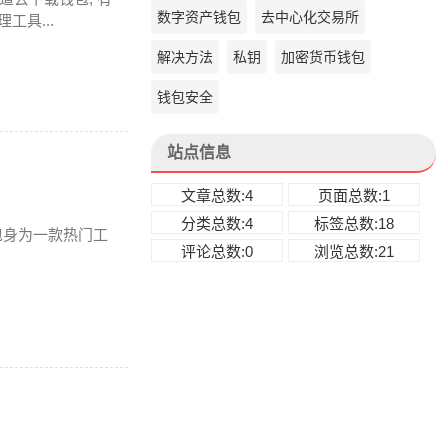
数字资产钱包
去中心化交易所
工具...
解决方法
私钥
加密货币钱包
钱包安全
站点信息
文章总数:4
页面总数:1
分类总数:4
标签总数:18
钱包身为一款热门工
评论总数:0
浏览总数:21