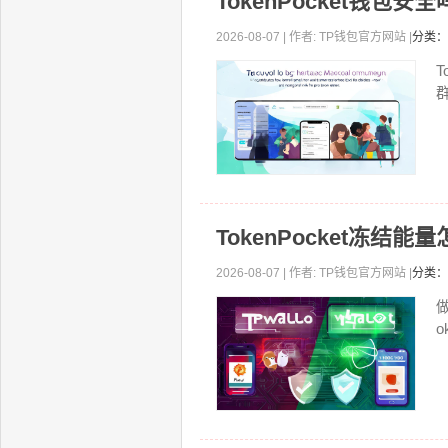
TokenPocket钱包
2026-08-07 | 作者: TP钱包官方网站 |
分类：
T
TokenPocket冻结
2026-08-07 | 作者: TP钱包官方网站 |
分类：
o