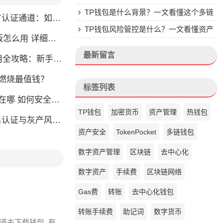
楚
TP钱包是什么背景？一文看懂这个多链
通道：如何找到真正的官方渠道
钱包的来头
TP钱包风险管控是什么？一文看懂资产
么用 详细安装教程
安全核心
最新留言
略：新手也能快速上手掌握
币燃烧最值钱？
标签列表
如何安全快速登陆平台
TP钱包
加密货币
资产管理
热钱包
名认证与灰产风险全解析
资产安全
TokenPocket
多链钱包
数字资产管理
区块链
去中心化
数字资产
手续费
区块链网络
Gas费
转账
去中心化钱包
转账手续费
助记词
数字货币
道去下载钱包, 有