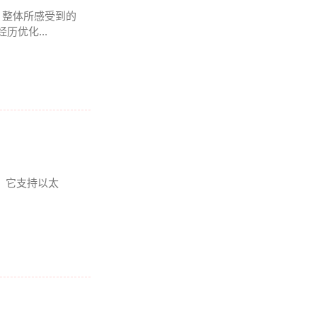
 , 整体所感受到的
历优化...
爱。它支持以太