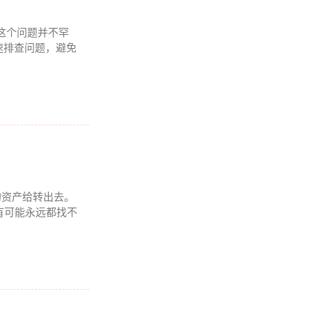
这个问题并不罕
速排查问题，避免
的资产给转出去。
有可能永远都找不