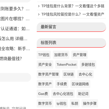
TP钱包是什么背景？一文看懂这个多链
？别把钱包当银行，看完这篇就懂了
钱包的来头
TP钱包风险管控是什么？一文看懂资产
片在哪找？官方渠道最靠谱
安全核心
最新留言
通道：如何找到真正的官方渠道
么用 详细安装教程
标签列表
略：新手也能快速上手掌握
TP钱包
加密货币
资产管理
币燃烧最值钱？
资产安全
TokenPocket
多链钱包
数字资产管理
区块链
去中心化
数字资产
手续费
区块链网络
Gas费
去中心化钱包
助记词
数字货币
tp钱包
私钥
操作步骤
博账号, 突然间寻