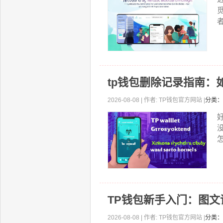
者
tp钱包删除记录指南：
2026-08-08 | 作者: TP钱包官方网站 |
分类：
怎
TP钱包新手入门：图
2026-08-08 | 作者: TP钱包官方网站 |
分类：