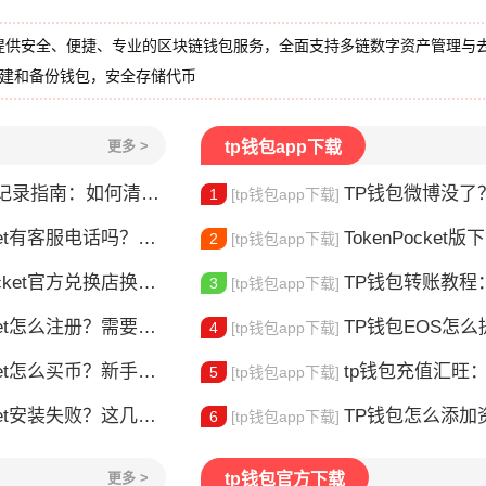
提供安全、便捷、专业的区块链钱包服务，全面支持多链数字资产管理与
创建和备份钱包，安全存储代币
更多 >
tp钱包app下载
录指南：如何清除交易历史
TP钱包微博没了？别慌
1
[tp钱包app下载]
t有客服电话吗？官方联系方式详解
TokenPocket版下载
2
[tp钱包app下载]
t官方兑换店换币，这几个坑别再踩了
TP钱包转账教程：如何把
3
[tp钱包app下载]
et怎么注册？需要实名认证吗？
TP钱包EOS怎么提币？
4
[tp钱包app下载]
t怎么买币？新手交易全流程详解
tp钱包充值汇旺
5
[tp钱包app下载]
et安装失败？这几点最常见
TP钱包怎么添加资产？3步
6
[tp钱包app下载]
更多 >
tp钱包官方下载