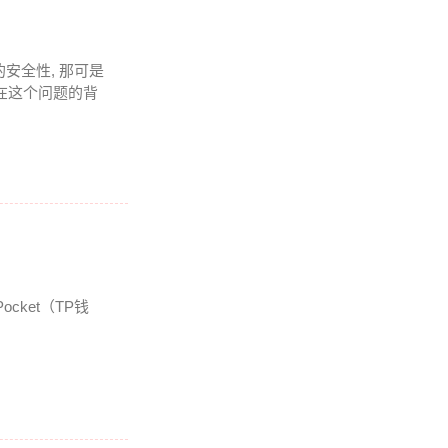
安全性, 那可是
上在这个问题的背
cket（TP钱