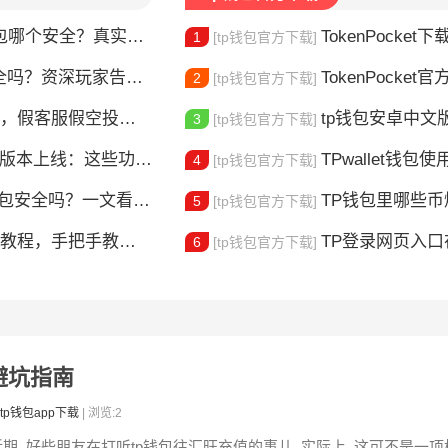
包哪个安全？真实对比告诉你
TokenPocket下载图
1
[tp钱包官方下载]
？资深玩家告诉你真相
TokenPocket官方认证
2
[tp钱包官方下载]
，假客服假空投全曝光
tp钱包安卓中文版怎
3
[tp钱包官方下载]
本上线：这些功能升级值得体验
TPwallet钱包使用全攻
4
[tp钱包官方下载]
钱包安全吗？一文看懂真实风险
TP钱包里哪些
5
[tp钱包官方下载]
，手把手教你完成身份验证
TP登录网页入口在哪 
6
[tp钱包官方下载]
避坑指南
tp钱包app下载
| 浏览:2
近期, 好些朋友在打听tp钱包往汇旺充值的事儿, 实际上, 这可不是一