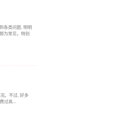
会碰到各类问题, 明明
上颇为常见，特别
情况。不过, 好多
过高...