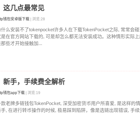
失败？这几点最常见
tp钱包安卓版下载
| 浏览:28
什么安装不了tokenpocket许多人在下载TokenPocket之际, 常常
就是在官方网站下载的, 可是却怎么都无法安装成功。这种情形实际
是那些才开始接触加...
教程：新手，手续费全解析
tp钱包app下载
| 浏览:19
款老牌多链钱包TokenPocket, 深受加密货币用户所喜爱, 是这样的
新手, 在进行转币操作的时候, 极易踩到陷阱，像是选链出现错误, 手续费