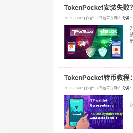
TokenPocket安装
2026-08-07 | 作者: TP钱包官方网站 |
分类：
为
TokenPocket转币
2026-08-07 | 作者: TP钱包官方网站 |
分类：
一