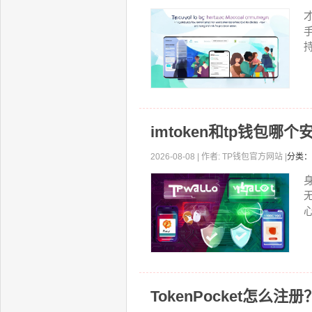
持
imtoken和tp钱包
2026-08-08 | 作者: TP钱包官方网站 |
分类：
心
TokenPocket怎么