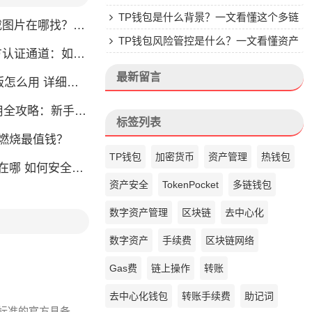
楚
TP钱包是什么背景？一文看懂这个多链
片在哪找？官方渠道最靠谱
钱包的来头
TP钱包风险管控是什么？一文看懂资产
通道：如何找到真正的官方渠道
安全核心
最新留言
么用 详细安装教程
略：新手也能快速上手掌握
标签列表
币燃烧最值钱？
TP钱包
加密货币
资产管理
热钱包
如何安全快速登陆平台
资产安全
TokenPocket
多链钱包
数字资产管理
区块链
去中心化
数字资产
手续费
区块链网络
Gas费
链上操作
转账
去中心化钱包
转账手续费
助记词
项标准的官方具备