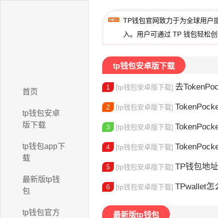
TP钱包官网致力于为全球用户
入。用户可通过 TP 钱包轻松
tp钱包安卓版下载
去TokenPocke
1
[tp钱包安卓版下载]
首页
TokenPock
2
[tp钱包安卓版下载]
tp钱包安卓
版下载
TokenPocke
3
[tp钱包安卓版下载]
tp钱包app下
TokenPock
4
[tp钱包安卓版下载]
载
TP钱包地址在
5
[tp钱包安卓版下载]
最新版tp钱
TPwallet怎么
6
[tp钱包安卓版下载]
包
tp钱包官方
最新版tp钱包