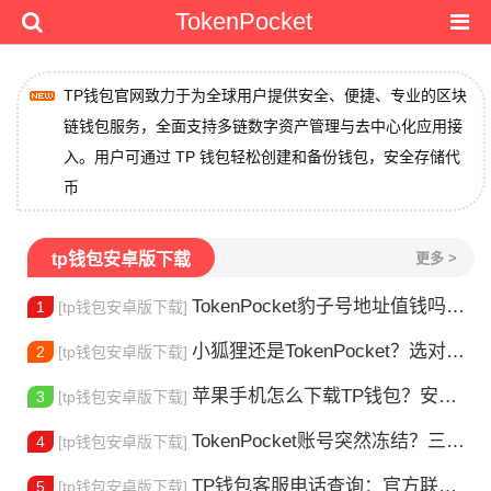
TokenPocket
TP钱包官网致力于为全球用户提供安全、便捷、专业的区块
链钱包服务，全面支持多链数字资产管理与去中心化应用接
入。用户可通过 TP 钱包轻松创建和备份钱包，安全存储代
币
tp钱包安卓版下载
更多 >
TokenPocket豹子号地址值钱吗？新手看完这篇就懂了
1
[tp钱包安卓版下载]
小狐狸还是TokenPocket？选对钱包很重要
2
[tp钱包安卓版下载]
苹果手机怎么下载TP钱包？安装教程来了
3
[tp钱包安卓版下载]
TokenPocket账号突然冻结？三步教你快速解冻
4
[tp钱包安卓版下载]
TP钱包客服电话查询：官方联系方式大全，快速解决问题
5
[tp钱包安卓版下载]