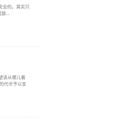
不是安全的。其实只
...
清楚该从哪儿着
万的代币予以支