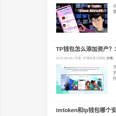
近
TP钱包怎么添加资产？
2026-08-08 | 作者: TP钱包官方网站 |
分类：
持
imtoken和tp钱包