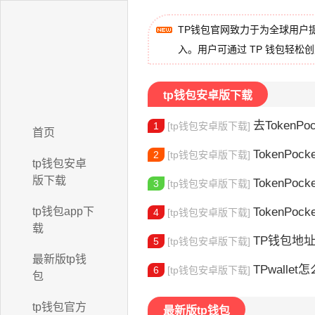
TP钱包官网致力于为全球用户
入。用户可通过 TP 钱包轻松
tp钱包安卓版下载
去TokenPocke
1
[tp钱包安卓版下载]
首页
TokenPock
2
[tp钱包安卓版下载]
tp钱包安卓
版下载
TokenPocke
3
[tp钱包安卓版下载]
tp钱包app下
TokenPock
4
[tp钱包安卓版下载]
载
TP钱包地址在
5
[tp钱包安卓版下载]
最新版tp钱
TPwallet怎么
6
[tp钱包安卓版下载]
包
tp钱包官方
最新版tp钱包