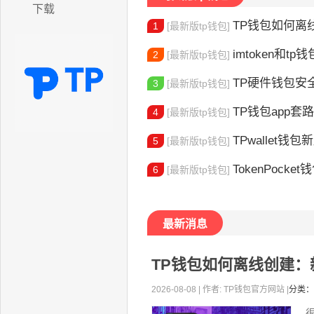
下载
TP钱包如何离线创
1
[最新版tp钱包]
imtoken和tp钱
2
[最新版tp钱包]
TP硬件钱包安全吗
3
[最新版tp钱包]
TP钱包app套路
4
[最新版tp钱包]
TPwallet钱包新版
5
[最新版tp钱包]
TokenPocket
6
[最新版tp钱包]
最新消息
TP钱包如何离线创建
2026-08-08 | 作者: TP钱包官方网站 |
分类：