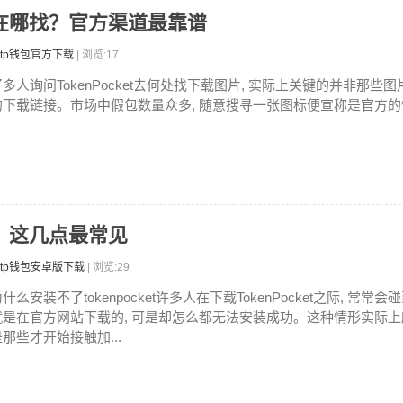
图片在哪找？官方渠道最靠谱
tp钱包官方下载
| 浏览:17
好多人询问TokenPocket去何处找下载图片, 实际上关键的并非那些图
的下载链接。市场中假包数量众多, 随意搜寻一张图标便宣称是官方的情
失败？这几点最常见
tp钱包安卓版下载
| 浏览:29
什么安装不了tokenpocket许多人在下载TokenPocket之际, 常常
就是在官方网站下载的, 可是却怎么都无法安装成功。这种情形实际
是那些才开始接触加...