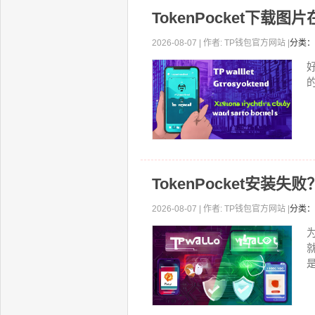
TokenPocket下载
2026-08-07 | 作者: TP钱包官方网站 |
分类：
TokenPocket安装
2026-08-07 | 作者: TP钱包官方网站 |
分类：
为