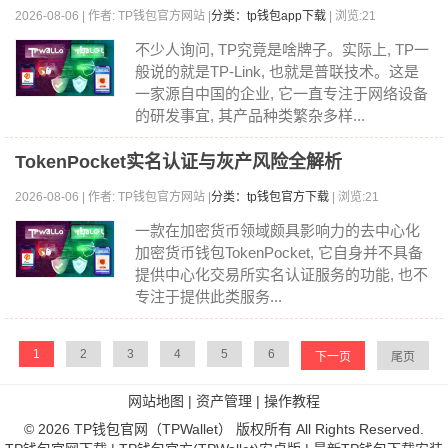
2026-08-06 | 作者: TP钱包官方网站 |
分类：tp钱包app下载
| 浏览:21
不少人询问, TP究竟是啥牌子。实际上, TP一
般说的就是TP-Link, 也就是普联技术。这是
一家源自中国的企业, 它一直专注于网络设备
的研发事宜, 其产品种类繁杂多样...
TokenPocket实名认证与灰产风险全解析
2026-08-06 | 作者: TP钱包官方网站 |
分类：tp钱包官方下载
| 浏览:21
一款在加密货币领域颇具影响力的去中心化
加密货币钱包TokenPocket, 它自身并不具备
提供中心化交易所实名认证服务的功能, 也不
专注于提供此类服务...
1
2
3
4
5
6
下一页
尾页
网站地图
|
资产管理
|
操作教程
© 2026 TP钱包官网（TPWallet） 版权所有 All Rights Reserved.