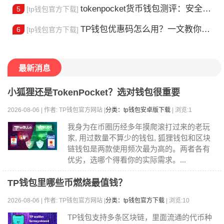
tokenpocket货币钱包测评：安全易用全攻略
5
[tp钱包官方下载]
TP钱包优惠码怎么用？一文教你省钱攻略
6
[tp钱包官方下载]
最新消息
小狐狸还是TokenPocket？选对钱包很重要
2026-08-06 | 作者: TP钱包官方网站 |
分类：tp钱包安卓版下载
| 浏览:1
我身为在币圈历经多年摸爬滚打过来的老玩
家, 用过数量不算少的钱包, 狐狸钱包和区块
链钱包是两款使用频次最为高的。两者各有
优劣，选哪个得看你的实际需求。...
TP钱包里哪些币燃烧最值钱？
2026-08-06 | 作者: TP钱包官方网站 |
分类：tp钱包官方下载
| 浏览:10
TP钱包支持多条区块链，里面流通的代币种