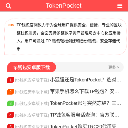
TokenPocket
TP钱包官网致力于为全球用户提供安全、便捷、专业的区块
链钱包服务，全面支持多链数字资产管理与去中心化应用接
入。用户可通过 TP 钱包轻松创建和备份钱包，安全存储代
币
tp钱包安卓版下载
更多 >
小狐狸还是TokenPocket？选对钱包很重要
1
[tp钱包安卓版下载]
苹果手机怎么下载TP钱包？安装教程来了
2
[tp钱包安卓版下载]
TokenPocket账号突然冻结？三步教你快速解冻
3
[tp钱包安卓版下载]
TP钱包客服电话查询：官方联系方式大全，快速解决问题
4
[tp钱包安卓版下载]
TokenPocket购买TRC20代币完整教程
5
[tp钱包安卓版下载]