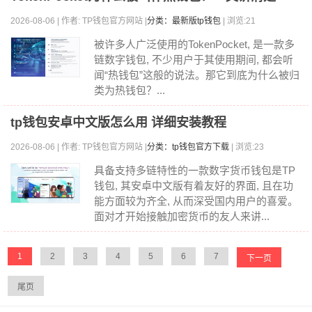
2026-08-06 | 作者: TP钱包官方网站 |
分类：最新版tp钱包
| 浏览:21
被许多人广泛使用的TokenPocket, 是一款多
链数字钱包, 不少用户于其使用期间, 都会听
闻“热钱包”这般的说法。那它到底为什么被归
类为热钱包？...
tp钱包安卓中文版怎么用 详细安装教程
2026-08-06 | 作者: TP钱包官方网站 |
分类：tp钱包官方下载
| 浏览:23
具备支持多链特性的一款数字货币钱包是TP
钱包, 其安卓中文版有着友好的界面, 且在功
能方面较为齐全, 从而深受国内用户的喜爱。
面对才开始接触加密货币的友人来讲...
1
2
3
4
5
6
7
下一页
尾页