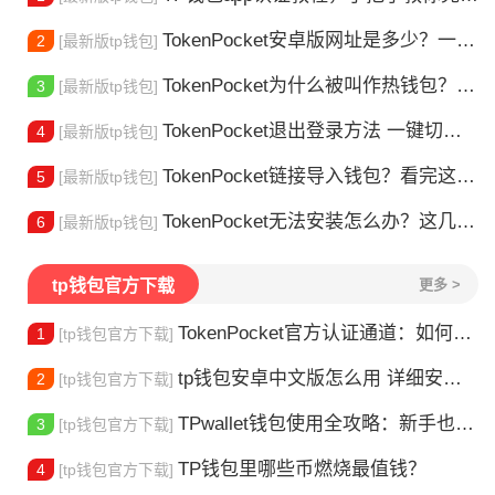
TokenPocket安卓版网址是多少？一文教你安全下载
2
[最新版tp钱包]
TokenPocket为什么被叫作热钱包？一文讲清楚
3
[最新版tp钱包]
TokenPocket退出登录方法 一键切换账号超简单
4
[最新版tp钱包]
TokenPocket链接导入钱包？看完这篇就懂了
5
[最新版tp钱包]
TokenPocket无法安装怎么办？这几个方法帮你解决
6
[最新版tp钱包]
tp钱包官方下载
更多 >
TokenPocket官方认证通道：如何找到真正的官方渠道
1
[tp钱包官方下载]
tp钱包安卓中文版怎么用 详细安装教程
2
[tp钱包官方下载]
TPwallet钱包使用全攻略：新手也能快速上手掌握
3
[tp钱包官方下载]
TP钱包里哪些币燃烧最值钱？
4
[tp钱包官方下载]