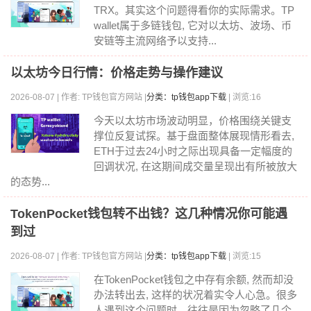
TRX。其实这个问题得看你的实际需求。TP
wallet属于多链钱包, 它对以太坊、波场、币
安链等主流网络予以支持...
以太坊今日行情：价格走势与操作建议
2026-08-07 | 作者: TP钱包官方网站 |
分类：tp钱包app下载
| 浏览:16
今天以太坊市场波动明显，价格围绕关键支
撑位反复试探。基于盘面整体展现情形看去,
ETH于过去24小时之际出现具备一定幅度的
回调状况, 在这期间成交量呈现出有所被放大
的态势...
TokenPocket钱包转不出钱？这几种情况你可能遇
到过
2026-08-07 | 作者: TP钱包官方网站 |
分类：tp钱包app下载
| 浏览:15
在TokenPocket钱包之中存有余额, 然而却没
办法转出去, 这样的状况着实令人心急。很多
人遇到这个问题时，往往是因为忽略了几个