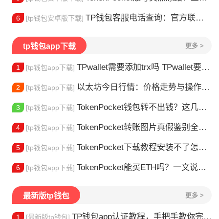
TP钱包客服电话查询：官方联系方式大全，快速解决问题
6
[tp钱包安卓版下载]
tp钱包app下载
更多 >
TPwallet需要添加trx吗 TPwallet要不要充TRX？一文说清
1
[tp钱包app下载]
以太坊今日行情：价格走势与操作建议
2
[tp钱包app下载]
TokenPocket钱包转不出钱？这几种情况你可能遇到过
3
[tp钱包app下载]
TokenPocket转账图片真假鉴别全攻略
4
[tp钱包app下载]
TokenPocket下载教程安装不了怎么办？手把手教你解决
5
[tp钱包app下载]
TokenPocket能买ETH吗？一文说清购买方式
6
[tp钱包app下载]
最新版tp钱包
更多 >
TP钱包app认证教程，手把手教你完成身份验证
1
[最新版tp钱包]