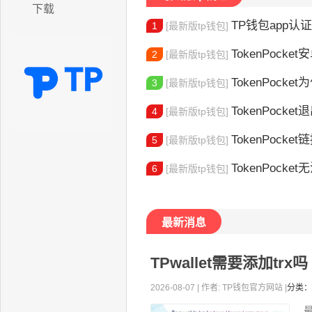
下载
TP钱包app认证教程
1
[最新版tp钱包]
TokenPocket安卓
2
[最新版tp钱包]
TokenPocket为
3
[最新版tp钱包]
TokenPocket退出
4
[最新版tp钱包]
TokenPocket
5
[最新版tp钱包]
TokenPocket无法
6
[最新版tp钱包]
最新消息
TPwallet需要添加trx
2026-08-07 | 作者: TP钱包官方网站 |
分类：