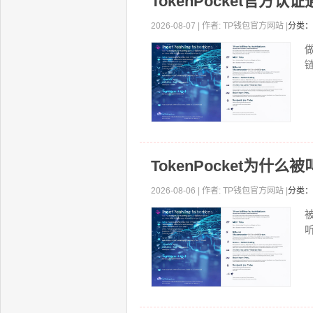
TokenPocket官
2026-08-07 | 作者: TP钱包官方网站 |
分类：
TokenPocket为什
2026-08-06 | 作者: TP钱包官方网站 |
分类：
被