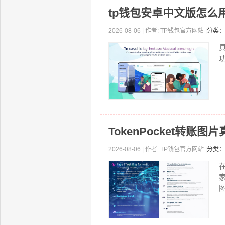
tp钱包安卓中文版怎么
2026-08-06 | 作者: TP钱包官方网站 |
分类：
TokenPocket转账
2026-08-06 | 作者: TP钱包官方网站 |
分类：
图