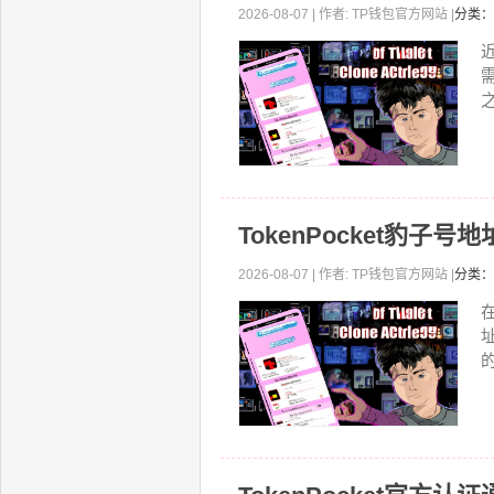
2026-08-07 | 作者: TP钱包官方网站 |
分类：
近
之
TokenPocket豹
2026-08-07 | 作者: TP钱包官方网站 |
分类：
的