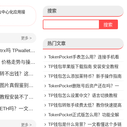
搜索
去中心化应用接
更多 >
热门文章
allet要不要充TRX？一文说清
TokenPocket手表怎么用？连接手机看
格走势与操作建议
行情教程
TP钱包苹果版下载指南 安装安全教程
钱？这几种情况你可能遇到过
TP钱包怎么添加莱特币？新手操作指南
账图片真假鉴别全攻略
TokenPocket删账号后资产还在吗？一
文讲清楚
TP钱包怎么设置中文？语言切换教程
装不了怎么办？手把手教你解决
TP钱包转账手续费太低？教你快速提高
TH吗？一文说清购买方式
Gas费
TokenPocket正式版怎么用？功能全解
析与安全使用指南
TP钱包是什么背景？一文看懂这个多链
更多 >