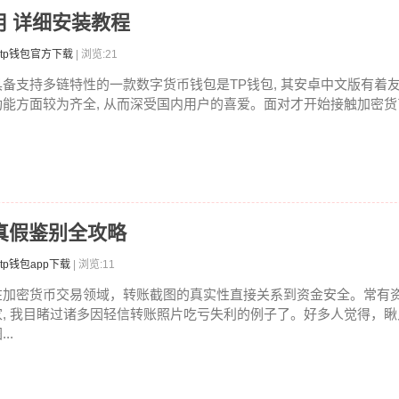
用 详细安装教程
tp钱包官方下载
| 浏览:21
具备支持多链特性的一款数字货币钱包是TP钱包, 其安卓中文版有着友
功能方面较为齐全, 从而深受国内用户的喜爱。面对才开始接触加密货币
图片真假鉴别全攻略
tp钱包app下载
| 浏览:11
在加密货币交易领域，转账截图的真实性直接关系到资金安全。常有
家, 我目睹过诸多因轻信转账照片吃亏失利的例子了。好多人觉得，
...