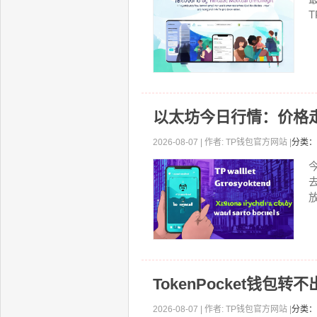
以太坊今日行情：价格
2026-08-07 | 作者: TP钱包官方网站 |
分类：
放
TokenPocket钱
2026-08-07 | 作者: TP钱包官方网站 |
分类：