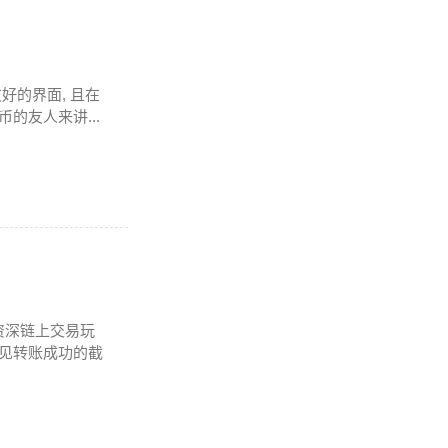
好的界面, 且在
的友人来讲...
资深链上交易玩
瞅见转账成功的截