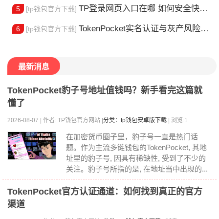
TP登录网页入口在哪 如何安全快速登陆平台
5
[tp钱包官方下载]
TokenPocket实名认证与灰产风险全解析
6
[tp钱包官方下载]
最新消息
TokenPocket豹子号地址值钱吗？新手看完这篇就
懂了
2026-08-07 | 作者: TP钱包官方网站 |
分类：tp钱包安卓版下载
| 浏览:1
在加密货币圈子里，豹子号一直是热门话
题。作为主流多链钱包的TokenPocket, 其地
址里的豹子号, 因具有稀缺性, 受到了不少的
关注。豹子号所指的是, 在地址当中出现的...
TokenPocket官方认证通道：如何找到真正的官方
渠道