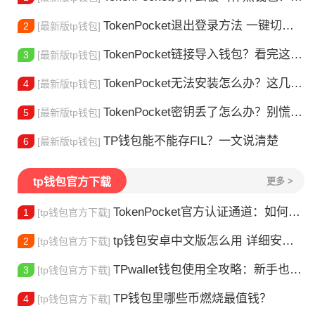
TokenPocket退出登录方法 一键切换账号超简单
2
[最新版tp钱包]
TokenPocket链接导入钱包？看完这篇就懂了
3
[最新版tp钱包]
TokenPocket无法安装怎么办？这几个方法帮你解决
4
[最新版tp钱包]
TokenPocket密钥丢了怎么办？别慌，这样做还能找回
5
[最新版tp钱包]
TP钱包能不能存FIL？一文说清楚
6
[最新版tp钱包]
tp钱包官方下载
更多 >
TokenPocket官方认证通道：如何找到真正的官方渠道
1
[tp钱包官方下载]
tp钱包安卓中文版怎么用 详细安装教程
2
[tp钱包官方下载]
TPwallet钱包使用全攻略：新手也能快速上手掌握
3
[tp钱包官方下载]
TP钱包里哪些币燃烧最值钱？
4
[tp钱包官方下载]