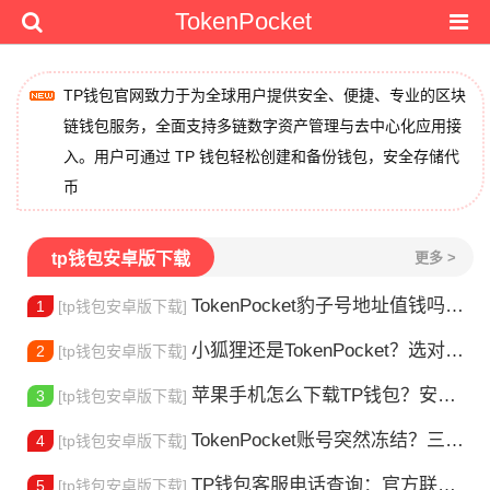
TokenPocket
TP钱包官网致力于为全球用户提供安全、便捷、专业的区块
链钱包服务，全面支持多链数字资产管理与去中心化应用接
入。用户可通过 TP 钱包轻松创建和备份钱包，安全存储代
币
tp钱包安卓版下载
更多 >
TokenPocket豹子号地址值钱吗？新手看完这篇就懂了
1
[tp钱包安卓版下载]
小狐狸还是TokenPocket？选对钱包很重要
2
[tp钱包安卓版下载]
苹果手机怎么下载TP钱包？安装教程来了
3
[tp钱包安卓版下载]
TokenPocket账号突然冻结？三步教你快速解冻
4
[tp钱包安卓版下载]
TP钱包客服电话查询：官方联系方式大全，快速解决问题
5
[tp钱包安卓版下载]