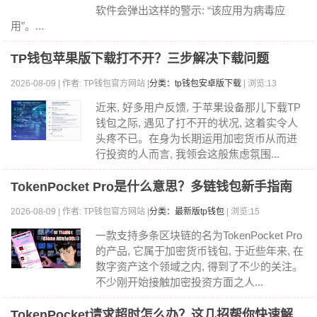
软件会弹出这样的警示: “该应用为病毒应
用”。...
TP钱包苹果版下载打不开？三步解决下载问题
2026-08-09 | 作者: TP钱包官方网站 |
分类：tp钱包安卓版下载
| 浏览:13
近来, 好多用户反馈, 于苹果设备那儿下载TP
钱包之际, 遇见了打不开的状况, 这着实令人
头疼不已。在身为长期运用加密货币从而进
行投资的人而言, 我领会这般焦虑氛围...
TokenPocket Pro是什么意思？多链钱包新手指南
2026-08-09 | 作者: TP钱包官方网站 |
分类：最新版tp钱包
| 浏览:15
一款支持多条区块链的名为TokenPocket Pro
的产品, 它属于加密货币钱包, 于近些年来, 在
数字资产这个领域之内, 得到了不少的关注。
不少刚开始接触加密投资方面之人...
TokenPocket请求超时怎么办？这几招帮你快速解