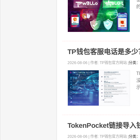
TP钱包客服电话是多
2026-08-06 | 作者: TP钱包官方网站 |
分类：
示
TokenPocket链接
2026-08-06 | 作者: TP钱包官方网站 |
分类：