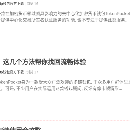
tp钱包官方下载
| 浏览:16
一款在加密货币领域颇具影响力的去中心化加密货币钱包TokenPocket
备提供中心化交易所实名认证服务的功能, 也不专注于提供此类服务...
包卡顿？这几个方法帮你找回流畅体验
tp钱包官方下载
| 浏览:17
TokenPocket身为一款受大众广泛欢迎的多链钱包, 于众多用户群体
度。可是, 不少用户在实际运用这款钱包期间, 反馈有像卡顿情形...