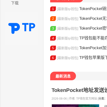
下载
TokenPocket
1
[最新版tp钱包]
TokenPocket无法
2
[最新版tp钱包]
TokenPocket密钥
3
[最新版tp钱包]
TP钱包能不能
4
[最新版tp钱包]
TokenPocket加速器怎
5
[最新版tp钱包]
TP钱包苹果版下
6
[最新版tp钱包]
最新消息
TokenPocket地
2026-08-06 | 作者: TP钱包官方网站 |
分类：