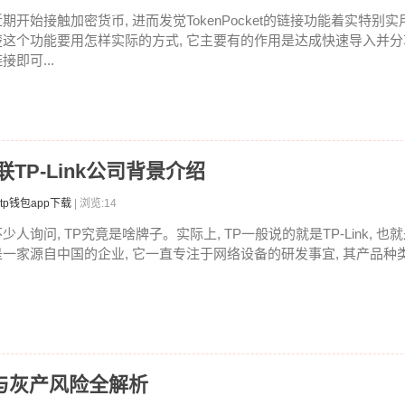
近期开始接触加密货币, 进而发觉TokenPocket的链接功能着实特别
楚这个功能要用怎样实际的方式, 它主要有的作用是达成快速导入并
接即可...
TP-Link公司背景介绍
tp钱包app下载
| 浏览:14
少人询问, TP究竟是啥牌子。实际上, TP一般说的就是TP-Link, 
是一家源自中国的企业, 它一直专注于网络设备的研发事宜, 其产品种类繁
认证与灰产风险全解析