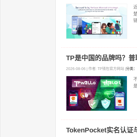
链
TP是中国的品牌吗？普联
2026-08-06 | 作者: TP钱包官方网站 |
分类：
不
TokenPocket实名