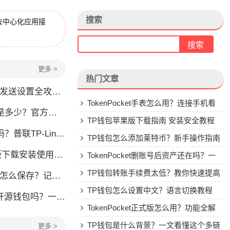
搜索
去中心化应用接
更多 >
热门文章
略：快速添加常用联系人并安全转账
TokenPocket手表怎么用？连接手机看
官方联系方式全解析
行情教程
TP钱包苹果版下载指南 安装安全教程
P-Link公司背景介绍
TP钱包怎么添加莱特币？新手操作指南
下载安装使用全攻略
TokenPocket删账号后资产还在吗？一
文讲清楚
TP钱包转账手续费太低？教你快速提高
么保存？记住这几点就够了
Gas费
TP钱包怎么设置中文？语言切换教程
源钱包吗？一文说清楚
TokenPocket正式版怎么用？功能全解
析与安全使用指南
TP钱包是什么背景？一文看懂这个多链
更多 >