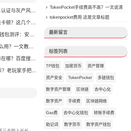
钱包的来头
TokenPocket手续费高不高？一文说清
名认证与灰产风险全解析
楚
tokenpocket费用 这是文章标题
？这几个方法帮你找回流畅体验
最新留言
钱包测评：安全易用全攻略
？一文教你省钱攻略
标签列表
在哪？百度搜对地方防钓鱼
TP钱包
加密货币
资产管理
玩家手把手教你安全提现
资产安全
TokenPocket
多链钱包
数字资产管理
区块链
去中心化
数字资产
手续费
区块链网络
Gas费
去中心化钱包
转账手续费
助记词
数字货币
数字资产钱包
要再三去输入长长