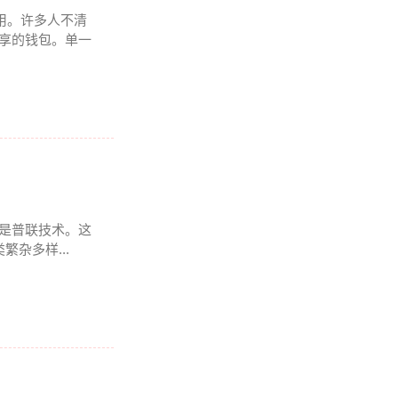
实用。许多人不清
分享的钱包。单一
也就是普联技术。这
杂多样...