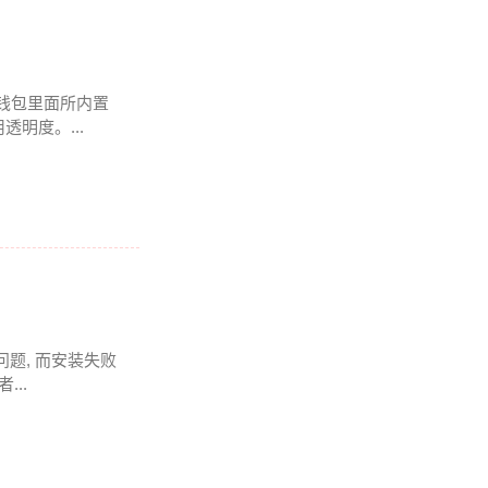
该钱包里面所内置
明度。...
的问题, 而安装失败
..