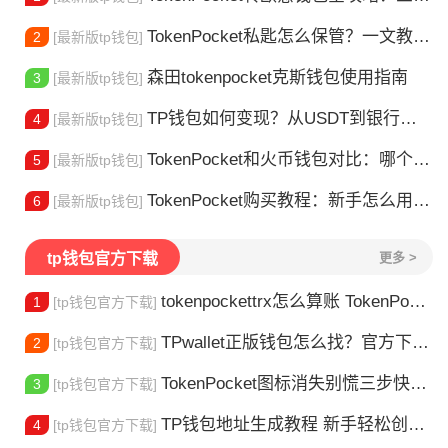
TokenPocket私匙怎么保管？一文教你守住钱包资产
2
[最新版tp钱包]
森田tokenpocket克斯钱包使用指南
3
[最新版tp钱包]
TP钱包如何变现？从USDT到银行卡的完整攻略
4
[最新版tp钱包]
TokenPocket和火币钱包对比：哪个更适合你？
5
[最新版tp钱包]
TokenPocket购买教程：新手怎么用TP钱包买币
6
[最新版tp钱包]
tp钱包官方下载
更多 >
tokenpockettrx怎么算账 TokenPocket TRX钱包账单怎么算？查账全攻略
1
[tp钱包官方下载]
TPwallet正版钱包怎么找？官方下载渠道全解析
2
[tp钱包官方下载]
TokenPocket图标消失别慌三步快速找回你的钱包
3
[tp钱包官方下载]
TP钱包地址生成教程 新手轻松创建钱包
4
[tp钱包官方下载]