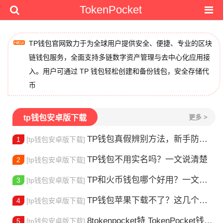
TokenPocket
TP钱包官网致力于为全球用户提供安全、便捷、专业的区块
链钱包服务，全面支持多链数字资产管理与去中心化应用接
入。用户可通过 TP 钱包轻松创建和备份钱包，安全存储代
币
tp钱包安卓版下载
更多 >
TP钱包真假辨别方法，新手防骗指南
1
[tp钱包安卓版下载]
TP钱包不用实名吗？一文说清楚
2
[tp钱包安卓版下载]
TP和火币钱包哪个好用？一文帮你选对加密钱包
3
[tp钱包安卓版下载]
TP钱包苹果下载不了？这几个原因你得知道
4
[tp钱包安卓版下载]
8tokenpocket特 TokenPocket钱包特色功能详解，新手老手都该知道
5
[tp钱包安卓版下载]