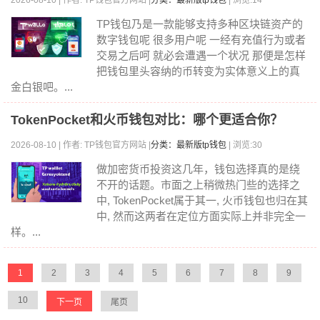
2026-08-10 | 作者: TP钱包官方网站 |
分类：最新版tp钱包
| 浏览:14
TP钱包乃是一款能够支持多种区块链资产的
数字钱包呢 很多用户呢 一经有充值行为或者
交易之后呵 就必会遭遇一个状况 那便是怎样
把钱包里头容纳的币转变为实体意义上的真
金白银吧。...
TokenPocket和火币钱包对比：哪个更适合你？
2026-08-10 | 作者: TP钱包官方网站 |
分类：最新版tp钱包
| 浏览:30
做加密货币投资这几年，钱包选择真的是绕
不开的话题。市面之上稍微热门些的选择之
中, TokenPocket属于其一, 火币钱包也归在其
中, 然而这两者在定位方面实际上并非完全一
样。...
1
2
3
4
5
6
7
8
9
10
下一页
尾页