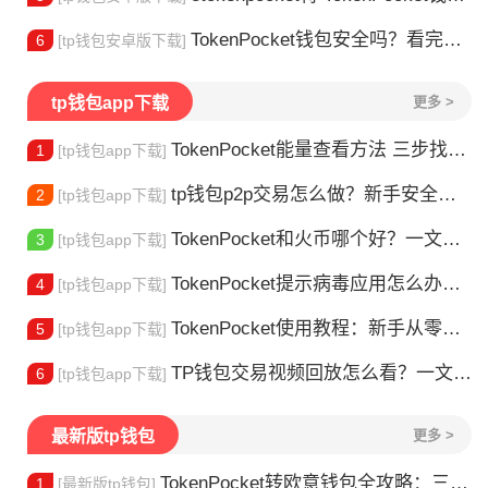
TokenPocket钱包安全吗？看完这篇你就懂了
6
[tp钱包安卓版下载]
tp钱包app下载
更多 >
TokenPocket能量查看方法 三步找到TRX能量余额
1
[tp钱包app下载]
tp钱包p2p交易怎么做？新手安全指南
2
[tp钱包app下载]
TokenPocket和火币哪个好？一文帮你理清选择
3
[tp钱包app下载]
TokenPocket提示病毒应用怎么办？原因全解析
4
[tp钱包app下载]
TokenPocket使用教程：新手从零学会钱包操作
5
[tp钱包app下载]
TP钱包交易视频回放怎么看？一文教你轻松找回
6
[tp钱包app下载]
最新版tp钱包
更多 >
TokenPocket转欧意钱包全攻略：三步完成资产转移
1
[最新版tp钱包]