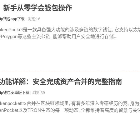
教程：新手从零学会钱包操作
tp钱包app下载
| 浏览:16
okenPocket是一款具备强大功能的涉及多链的数字钱包, 它支持以太坊,
Polygon等这些主流公链, 能够帮助用户安全地进行存储...
RX合并功能详解：安全完成资产合并的完整指南
tp钱包安卓版下载
| 浏览:39
okenpockettrx合并在区块链领域里, 有着多年深入专研经历的我, 身为
enPocket以及TRON生态的每一项动态, 全都维持着高度的留意与关注。