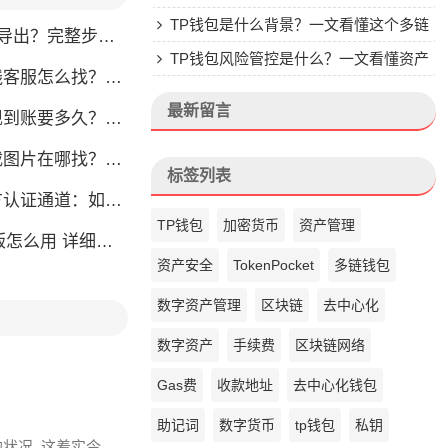
楚
TP钱包是什么背景？一文看懂这个多链
完整步骤教你轻松获取
钱包的来头
TP钱包风险管控是什么？一文看懂资产
怎么找？人工客服快速接入攻略
安全核心
最新留言
？别把钱包当银行，看完这篇就懂了
片在哪找？官方渠道最靠谱
标签列表
通道：如何找到真正的官方渠道
TP钱包
加密货币
资产管理
么用 详细安装教程
资产安全
TokenPocket
多链钱包
数字资产管理
区块链
去中心化
数字资产
手续费
区块链网络
Gas费
收款地址
去中心化钱包
助记词
数字货币
tp钱包
私钥
状况, 这着实令