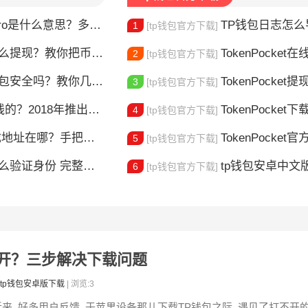
ro是什么意思？多链钱包新手指南
TP钱包日志怎么导出？
1
[tp钱包官方下载]
么提现？教你把币安全换成现金
TokenPocket在线客服
2
[tp钱包官方下载]
t钱包安全吗？教你几招自查
TokenPocket提现到账要多久
3
[tp钱包官方下载]
018年推出的多链钱包全解析
TokenPocket下载图
4
[tp钱包官方下载]
在哪？手把手教你安全下载
TokenPocket官方认证
5
[tp钱包官方下载]
整教程分享 手把手教你完成KYC认证流程
tp钱包安卓中文版怎
6
[tp钱包官方下载]
不开？三步解决下载问题
tp钱包安卓版下载
| 浏览:3
近来, 好多用户反馈, 于苹果设备那儿下载TP钱包之际, 遇见了打不开的