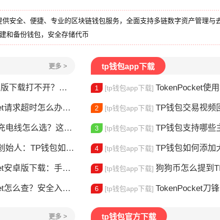
提供安全、便捷、专业的区块链钱包服务，全面支持多链数字资产管理与
创建和备份钱包，安全存储代币
更多 >
tp钱包app下载
载打不开？三步解决下载问题
TokenPocket使用教
1
[tp钱包app下载]
请求超时怎么办？这几招帮你快速解决
TP钱包交易视频回放怎么
2
[tp钱包app下载]
电线怎么选？这款真的好用
TP钱包支持哪些主
3
[tp钱包app下载]
：TP钱包如何改变数字资产管理
TP钱包如何添加大零币
4
[tp钱包app下载]
安卓版下载：手机多链钱包安装使用指南
狗狗币怎么提到TP钱包？
5
[tp钱包app下载]
et怎么查？安全入口查询指南
TokenPocket
6
[tp钱包app下载]
更多 >
tp钱包官方下载