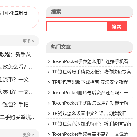
搜索
去中心化应用接
更多 >
热门文章
程：新手从零学会钱包操作
TokenPocket手表怎么用？连接手机看
看？一文教你轻松找回
行情教程
TP钱包转账手续费太低？教你快速提高
流币？一文看懂
Gas费
TP钱包苹果版下载指南 安装安全教程
？一文教你轻松操作
TokenPocket删账号后资产还在吗？一
文讲清楚
TokenPocket正式版怎么用？功能全解
手把手教你安全转入
析与安全使用指南
TP钱包怎么设置中文？语言切换教程
刀锋二手购买避坑指南
TP钱包怎么添加莱特币？新手操作指南
TokenPocket手续费高不高？一文说清
更多 >