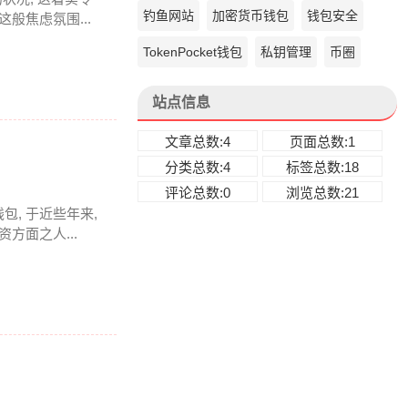
钓鱼网站
加密货币钱包
钱包安全
般焦虑氛围...
TokenPocket钱包
私钥管理
币圈
站点信息
文章总数:4
页面总数:1
分类总数:4
标签总数:18
评论总数:0
浏览总数:21
钱包, 于近些年来,
方面之人...