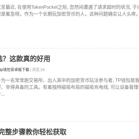
至最近, 在使用TokenPocket之际, 忽然间遭遇了请求超时的状况, 
很是着急呀。作为一个长期玩加密货币的人，这种问题确实让人头疼。钱
选？这款真的好用
tp钱包安卓版下载
| 浏览:18
身为一名常常跑交易所、出入其中的加密货币玩法参与者, TP钱包是
要、非得具备的工具。有着独特磁吸布局的磁吸充电线, 可让设备管
...
？完整步骤教你轻松获取