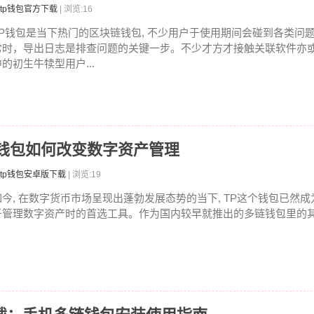
tp钱包官方下载
| 浏览:16
TP钱包是当下热门的区块链钱包, 不少用户于使用期间会碰到各类问
常时，导出日志是排查问题的关键一步。不少才方才接触关联软件亦
中的初生牛犊型用户...
P钱包如何改变数字资产管理
tp钱包安卓版下载
| 浏览:19
如今, 在数字货币市场呈现出蓬勃发展态势的当下, TP这个钱包已然
于管理数字资产时的首选工具。作为国内较早就推出的多链钱包里的其中