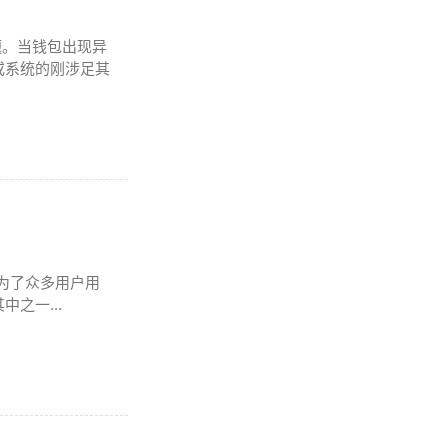
题。当钱包出现异
或系统的刚涉足其
成为了众多用户用
之一...