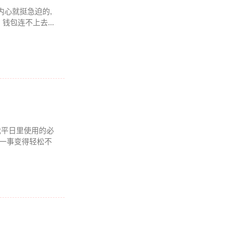
于内心就挺急迫的,
包连不上去...
我平日里使用的必
理一事变得轻松不