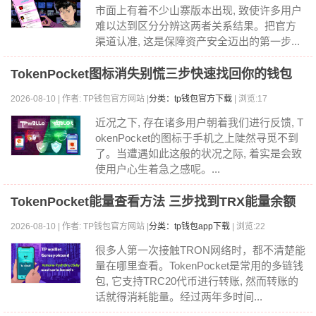
市面上有着不少山寨版本出现, 致使许多用户
难以达到区分分辨这两者关系结果。把官方
渠道认准, 这是保障资产安全迈出的第一步...
TokenPocket图标消失别慌三步快速找回你的钱包
2026-08-10 | 作者: TP钱包官方网站 |
分类：tp钱包官方下载
| 浏览:17
近况之下, 存在诸多用户朝着我们进行反馈, T
okenPocket的图标于手机之上陡然寻觅不到
了。当遭遇如此这般的状况之际, 着实是会致
使用户心生着急之感呢。...
TokenPocket能量查看方法 三步找到TRX能量余额
2026-08-10 | 作者: TP钱包官方网站 |
分类：tp钱包app下载
| 浏览:22
很多人第一次接触TRON网络时，都不清楚能
量在哪里查看。TokenPocket是常用的多链钱
包, 它支持TRC20代币进行转账, 然而转账的
话就得消耗能量。经过两年多时间...