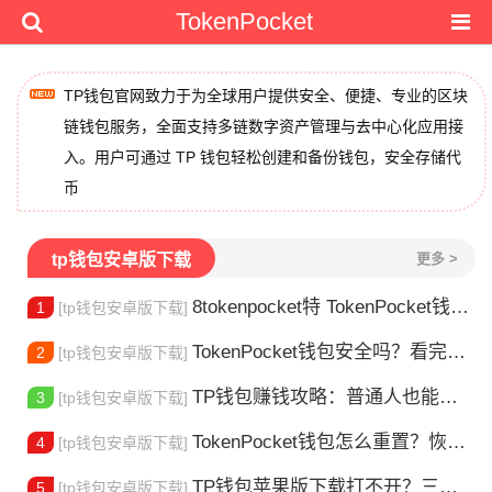
TokenPocket
TP钱包官网致力于为全球用户提供安全、便捷、专业的区块
链钱包服务，全面支持多链数字资产管理与去中心化应用接
入。用户可通过 TP 钱包轻松创建和备份钱包，安全存储代
币
tp钱包安卓版下载
更多 >
8tokenpocket特 TokenPocket钱包特色功能详解，新手老手都该知道
1
[tp钱包安卓版下载]
TokenPocket钱包安全吗？看完这篇你就懂了
2
[tp钱包安卓版下载]
TP钱包赚钱攻略：普通人也能做的几种方式
3
[tp钱包安卓版下载]
TokenPocket钱包怎么重置？恢复出厂设置方法详解
4
[tp钱包安卓版下载]
TP钱包苹果版下载打不开？三步解决下载问题
5
[tp钱包安卓版下载]