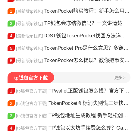
TokenPocket购买教程：新手怎么用TP钱包买币
2
[最新版tp钱包]
TP钱包会冻结微信吗？一文讲清楚
3
[最新版tp钱包]
IOST钱包TokenPocket找回方法详解 - 助您安全恢复数字资产
4
[最新版tp钱包]
TokenPocket Pro是什么意思？多链钱包新手指南
5
[最新版tp钱包]
TokenPocket怎么提现？教你把币安全换成现金
6
[最新版tp钱包]
tp钱包官方下载
更多 >
TPwallet正版钱包怎么找？官方下载渠道全解析
1
[tp钱包官方下载]
TokenPocket图标消失别慌三步快速找回你的钱包
2
[tp钱包官方下载]
TP钱包地址生成教程 新手轻松创建钱包
3
[tp钱包官方下载]
TP钱包以太坊手续费怎么算？Gas 费省钱全攻略
4
[tp钱包官方下载]