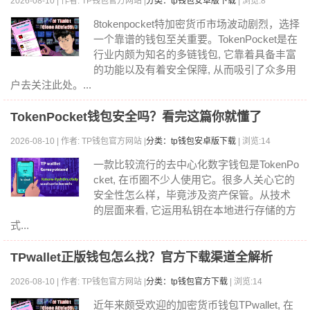
2026-08-10 | 作者: TP钱包官方网站 |
分类：tp钱包安卓版下载
| 浏览:8
8tokenpocket特加密货币市场波动剧烈，选择
一个靠谱的钱包至关重要。TokenPocket是在
行业内颇为知名的多链钱包, 它靠着具备丰富
的功能以及有着安全保障, 从而吸引了众多用
户去关注此处。...
TokenPocket钱包安全吗？看完这篇你就懂了
2026-08-10 | 作者: TP钱包官方网站 |
分类：tp钱包安卓版下载
| 浏览:14
一款比较流行的去中心化数字钱包是TokenPo
cket, 在币圈不少人使用它。很多人关心它的
安全性怎么样，毕竟涉及资产保管。从技术
的层面来看, 它运用私钥在本地进行存储的方
式...
TPwallet正版钱包怎么找？官方下载渠道全解析
2026-08-10 | 作者: TP钱包官方网站 |
分类：tp钱包官方下载
| 浏览:14
近年来颇受欢迎的加密货币钱包TPwallet, 在