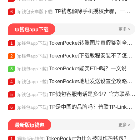
TP钱包解除手机授权步骤，一键取消设备绑定
6
[tp钱包安卓版下载]
tp钱包app下载
更多 >
TokenPocket转账图片真假鉴别全攻略
1
[tp钱包app下载]
TokenPocket下载教程安装不了怎么办？手把手教你解决
2
[tp钱包app下载]
TokenPocket能买ETH吗？一文说清购买方式
3
[tp钱包app下载]
TokenPocket地址发送设置全攻略：快速添加常用联系人并安全转账
4
[tp钱包app下载]
TP钱包客服电话是多少？官方联系方式全解析
5
[tp钱包app下载]
TP是中国的品牌吗？普联TP-Link公司背景介绍
6
[tp钱包app下载]
最新版tp钱包
更多 >
TokenPocket为什么被叫作热钱包？一文讲清楚
1
[最新版tp钱包]