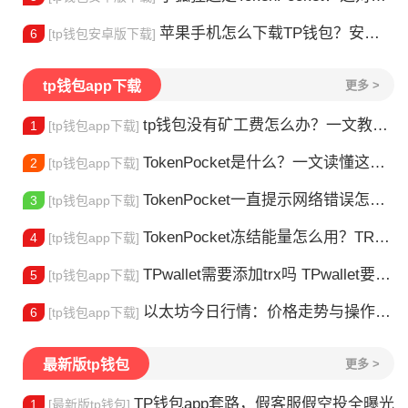
苹果手机怎么下载TP钱包？安装教程来了
6
[tp钱包安卓版下载]
tp钱包app下载
更多 >
tp钱包没有矿工费怎么办？一文教你解决转账问题
1
[tp钱包app下载]
TokenPocket是什么？一文读懂这款热门多链钱包
2
[tp钱包app下载]
TokenPocket一直提示网络错误怎么办？这几个方法帮你快速解决
3
[tp钱包app下载]
TokenPocket冻结能量怎么用？TRX冻结获取能量详解
4
[tp钱包app下载]
TPwallet需要添加trx吗 TPwallet要不要充TRX？一文说清
5
[tp钱包app下载]
以太坊今日行情：价格走势与操作建议
6
[tp钱包app下载]
最新版tp钱包
更多 >
TP钱包app套路，假客服假空投全曝光
1
[最新版tp钱包]