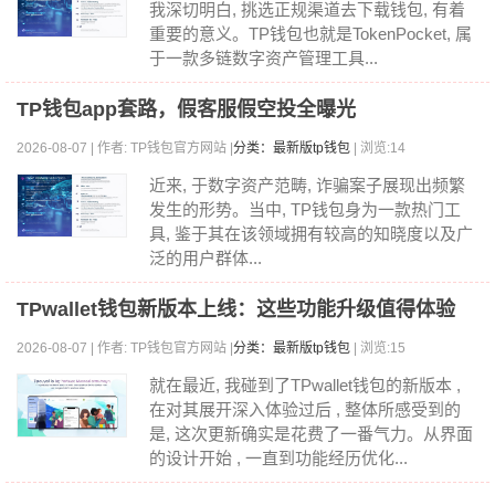
我深切明白, 挑选正规渠道去下载钱包, 有着
重要的意义。TP钱包也就是TokenPocket, 属
于一款多链数字资产管理工具...
TP钱包app套路，假客服假空投全曝光
2026-08-07 | 作者: TP钱包官方网站 |
分类：最新版tp钱包
| 浏览:14
近来, 于数字资产范畴, 诈骗案子展现出频繁
发生的形势。当中, TP钱包身为一款热门工
具, 鉴于其在该领域拥有较高的知晓度以及广
泛的用户群体...
TPwallet钱包新版本上线：这些功能升级值得体验
2026-08-07 | 作者: TP钱包官方网站 |
分类：最新版tp钱包
| 浏览:15
就在最近, 我碰到了TPwallet钱包的新版本 ,
在对其展开深入体验过后 , 整体所感受到的
是, 这次更新确实是花费了一番气力。从界面
的设计开始 , 一直到功能经历优化...