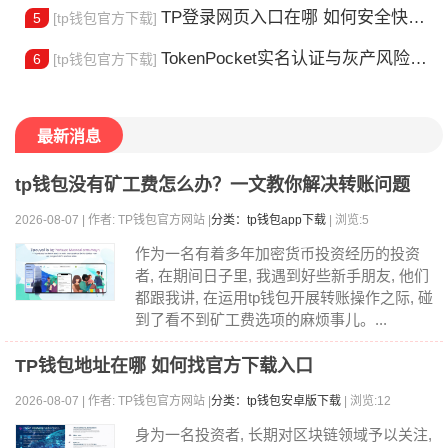
TP登录网页入口在哪 如何安全快速登陆平台
5
[tp钱包官方下载]
TokenPocket实名认证与灰产风险全解析
6
[tp钱包官方下载]
最新消息
tp钱包没有矿工费怎么办？一文教你解决转账问题
2026-08-07 | 作者: TP钱包官方网站 |
分类：tp钱包app下载
| 浏览:5
作为一名有着多年加密货币投资经历的投资
者, 在期间日子里, 我遇到好些新手朋友, 他们
都跟我讲, 在运用tp钱包开展转账操作之际, 碰
到了看不到矿工费选项的麻烦事儿。...
TP钱包地址在哪 如何找官方下载入口
2026-08-07 | 作者: TP钱包官方网站 |
分类：tp钱包安卓版下载
| 浏览:12
身为一名投资者, 长期对区块链领域予以关注,