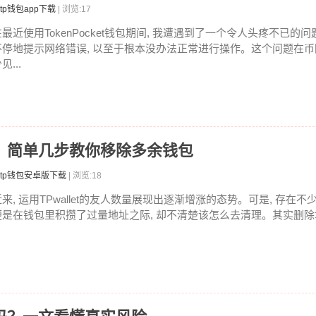
tp钱包app下载
| 浏览:17
在最近使用TokenPocket钱包期间, 我遭遇到了一个令人头疼不已的问
不停地提示网络错误, 以至于根本没办法正常进行操作。这个问题在
见...
地址？简单几步教你移除多余钱包
tp钱包安卓版下载
| 浏览:18
近来, 运用TPwallet的友人数量展现出逐渐增涨的态势。可是, 存在不
便是在钱包里积攒了过量地址之际, 却不清楚该怎么去清理。其实删除地