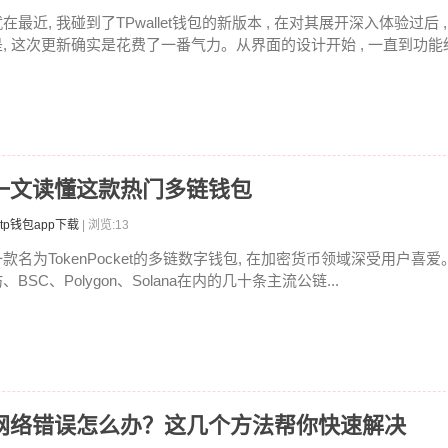
在最近, 我碰到了TPwallet钱包的新版本 , 在对其展开深入体验过后
是, 这次更新确实是花费了一番气力。从界面的设计开始 , 一直到功能经
什么？一文读懂这款热门多链钱包
tp钱包app下载
| 浏览:13
一款名为TokenPocket的多链数字钱包, 在加密货币领域深受用户喜
、BSC、Polygon、Solana在内的几十条主流公链...
直提示网络错误怎么办？这几个方法帮你快速解决