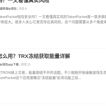
安全吗？一文看懂真实风险
最新版tp钱包
| 浏览:8
okenPocket钱包安全吗？一文看懂真实风险TokenPocket是一款
群体庞大。很多人关心它是否存在高风险，这个问题需要从多个角度来分
能量怎么用？TRX冻结获取能量详解
tp钱包app下载
| 浏览:25
做TRON链上交易，能量是绕不开的话题。不少刚刚开始接触波场生态的
kenPocket这个应用里瞧见“冻结能量”此项功能之际...