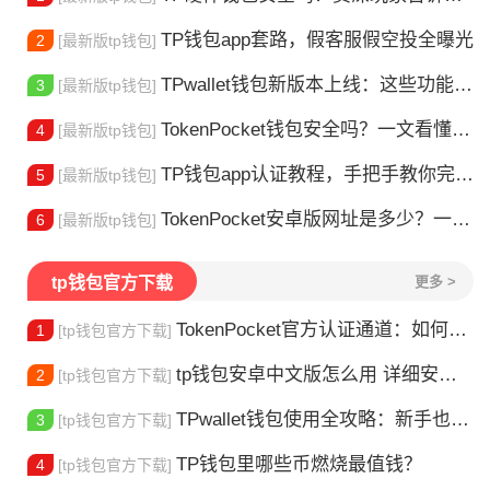
TP钱包app套路，假客服假空投全曝光
2
[最新版tp钱包]
TPwallet钱包新版本上线：这些功能升级值得体验
3
[最新版tp钱包]
TokenPocket钱包安全吗？一文看懂真实风险
4
[最新版tp钱包]
TP钱包app认证教程，手把手教你完成身份验证
5
[最新版tp钱包]
TokenPocket安卓版网址是多少？一文教你安全下载
6
[最新版tp钱包]
tp钱包官方下载
更多 >
TokenPocket官方认证通道：如何找到真正的官方渠道
1
[tp钱包官方下载]
tp钱包安卓中文版怎么用 详细安装教程
2
[tp钱包官方下载]
TPwallet钱包使用全攻略：新手也能快速上手掌握
3
[tp钱包官方下载]
TP钱包里哪些币燃烧最值钱？
4
[tp钱包官方下载]