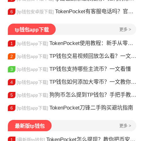
TokenPocket有客服电话吗？官方联系方式详解
6
[tp钱包安卓版下载]
tp钱包app下载
更多 >
TokenPocket使用教程：新手从零学会钱包操作
1
[tp钱包app下载]
TP钱包交易视频回放怎么看？一文教你轻松找回
2
[tp钱包app下载]
TP钱包支持哪些主流币？一文看懂
3
[tp钱包app下载]
TP钱包如何添加大零币？一文教你轻松操作
4
[tp钱包app下载]
狗狗币怎么提到TP钱包？手把手教你安全转入
5
[tp钱包app下载]
TokenPocket刀锋二手购买避坑指南
6
[tp钱包app下载]
最新版tp钱包
更多 >
TokenPocket怎么提现？教你把币安全换成现金
1
[最新版tp钱包]