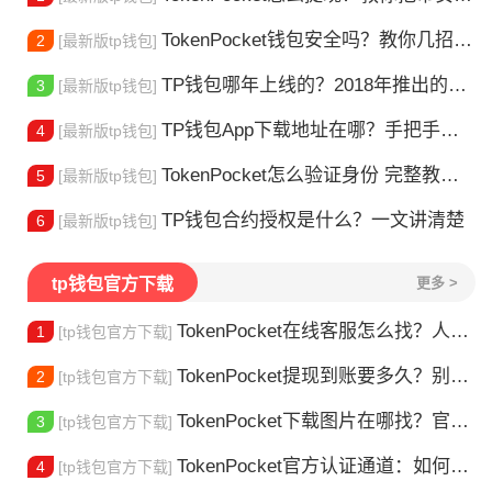
TokenPocket钱包安全吗？教你几招自查
2
[最新版tp钱包]
TP钱包哪年上线的？2018年推出的多链钱包全解析
3
[最新版tp钱包]
TP钱包App下载地址在哪？手把手教你安全下载
4
[最新版tp钱包]
TokenPocket怎么验证身份 完整教程分享 手把手教你完成KYC认证流程
5
[最新版tp钱包]
TP钱包合约授权是什么？一文讲清楚
6
[最新版tp钱包]
tp钱包官方下载
更多 >
TokenPocket在线客服怎么找？人工客服快速接入攻略
1
[tp钱包官方下载]
TokenPocket提现到账要多久？别把钱包当银行，看完这篇就懂了
2
[tp钱包官方下载]
TokenPocket下载图片在哪找？官方渠道最靠谱
3
[tp钱包官方下载]
TokenPocket官方认证通道：如何找到真正的官方渠道
4
[tp钱包官方下载]