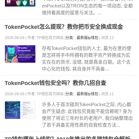
enPocket以及TRON生态的每一项动态, 全都
维持着高度的留意与关注。...
TokenPocket怎么提现？教你把币安全换成现金
2026-08-09 | 作者: TP钱包官方网站 |
分类：最新版tp钱包
| 浏览:12
存有TokenPocket钱包的人士, 最为在意的便
是怎样将手中所拥有的数字资产转换成为实
实在在的货币, 没错, 就是真金白银。这个去
中心化的钱包, 其自身并不具备...
TokenPocket钱包安全吗？教你几招自查
2026-08-09 | 作者: TP钱包官方网站 |
分类：最新版tp钱包
| 浏览:11
许多人于首次碰到TokenPocket之际, 内心都
会产生疑虑: 此钱包究竟能不能信赖呢? 身为
使用了将近三年时长的老用户, 我归纳整理出
了若干具备实用性质的自我检查方法...