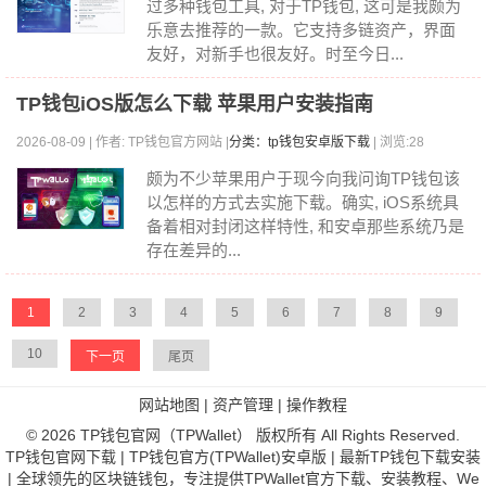
过多种钱包工具, 对于TP钱包, 这可是我颇为
乐意去推荐的一款。它支持多链资产，界面
友好，对新手也很友好。时至今日...
TP钱包iOS版怎么下载 苹果用户安装指南
2026-08-09 | 作者: TP钱包官方网站 |
分类：tp钱包安卓版下载
| 浏览:28
颇为不少苹果用户于现今向我问询TP钱包该
以怎样的方式去实施下载。确实, iOS系统具
备着相对封闭这样特性, 和安卓那些系统乃是
存在差异的...
1
2
3
4
5
6
7
8
9
10
下一页
尾页
网站地图
|
资产管理
|
操作教程
© 2026 TP钱包官网（TPWallet） 版权所有 All Rights Reserved.
TP钱包官网下载 | TP钱包官方(TPWallet)安卓版 | 最新TP钱包下载安装
| 全球领先的区块链钱包，专注提供TPWallet官方下载、安装教程、We