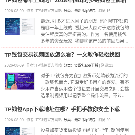
TP钱包哪年上线的？2018年推出的多链钱包全解析
2026-08-09 | 作者: TP钱包官方网站 |
分类：最新版tp钱包
| 浏览:16
最近, 好多才进入圈子的朋友, 询问我TP钱包
是哪一年上线的, 看起来大家对于这款钱包的
关注程度真的是挺高的。作为一名使用钱包
多年的资深玩家, 我聊聊该产品的前因后果...
TP钱包交易视频回放怎么看？一文教你轻松找回
2026-08-09 | 作者: TP钱包官方网站 |
分类：tp钱包app下载
| 浏览:21
对于TP钱包身为在加密货币范畴较为流行的
一款钱包而言, 它深受好多用户的喜爱。有不
少用户当运用这个钱包去开展交易之际, 会挑
选录制视频用以记录整个操作流程。不过...
TP钱包App下载地址在哪？手把手教你安全下载
2026-08-09 | 作者: TP钱包官方网站 |
分类：最新版tp钱包
| 浏览:20
投身加密货币做投资历经了好些年, 期间使用