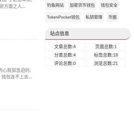
钓鱼网站
加密货币钱包
钱包安全
方面之人...
TokenPocket钱包
私钥管理
币圈
站点信息
文章总数:4
页面总数:1
分类总数:4
标签总数:18
评论总数:0
浏览总数:21
于内心就挺急迫的,
包连不上去...