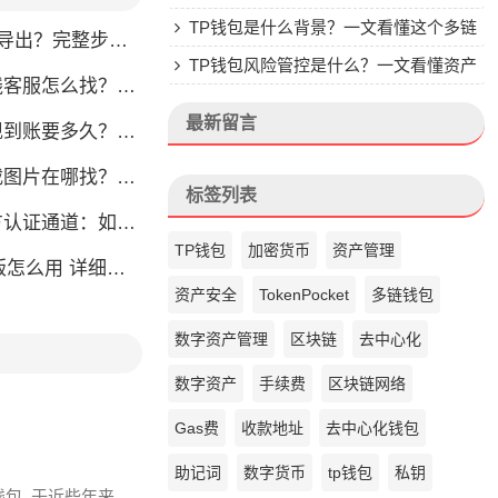
TP钱包是什么背景？一文看懂这个多链
完整步骤教你轻松获取
钱包的来头
TP钱包风险管控是什么？一文看懂资产
怎么找？人工客服快速接入攻略
安全核心
最新留言
？别把钱包当银行，看完这篇就懂了
片在哪找？官方渠道最靠谱
标签列表
通道：如何找到真正的官方渠道
TP钱包
加密货币
资产管理
么用 详细安装教程
资产安全
TokenPocket
多链钱包
数字资产管理
区块链
去中心化
数字资产
手续费
区块链网络
Gas费
收款地址
去中心化钱包
助记词
数字货币
tp钱包
私钥
钱包, 于近些年来,