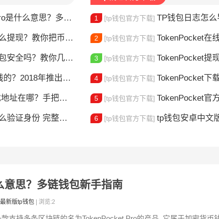
ro是什么意思？多链钱包新手指南
TP钱包日志怎么导出？
1
[tp钱包官方下载]
么提现？教你把币安全换成现金
TokenPocket在线客服
2
[tp钱包官方下载]
t钱包安全吗？教你几招自查
TokenPocket提现到账要多久
3
[tp钱包官方下载]
018年推出的多链钱包全解析
TokenPocket下载图
4
[tp钱包官方下载]
在哪？手把手教你安全下载
TokenPocket官方认证
5
[tp钱包官方下载]
整教程分享 手把手教你完成KYC认证流程
tp钱包安卓中文版怎
6
[tp钱包官方下载]
ro是什么意思？多链钱包新手指南
最新版tp钱包
| 浏览:2
款支持多条区块链的名为TokenPocket Pro的产品, 它属于加密货币