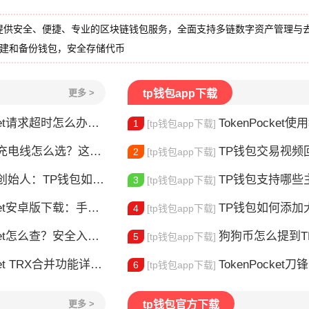
提供安全、便捷、专业的区块链钱包服务，全面支持多链数字资产管理与
创建和备份钱包，安全存储代币
更多 >
tp钱包app下载
请求超时怎么办？这几招帮你快速解决
TokenPocket使用教
1
[tp钱包app下载]
电线怎么选？这款真的好用
TP钱包交易视频回放怎么
2
[tp钱包app下载]
：TP钱包如何改变数字资产管理
TP钱包支持哪些主
3
[tp钱包app下载]
安卓版下载：手机多链钱包安装使用指南
TP钱包如何添加大零币
4
[tp钱包app下载]
et怎么查？安全入口查询指南
狗狗币怎么提到TP钱包？
5
[tp钱包app下载]
X合并功能详解：安全完成资产合并的完整指南
TokenPocket
6
[tp钱包app下载]
更多 >
tp钱包官方下载