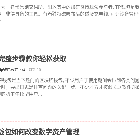
身为一名常常跑交易所、出入其中的加密货币玩法参与者, TP钱包是
要、非得具备的工具。有着独特磁吸布局的磁吸充电线, 可让设备管
...
？完整步骤教你轻松获取
tp钱包官方下载
| 浏览:16
TP钱包是当下热门的区块链钱包, 不少用户于使用期间会碰到各类问
常时，导出日志是排查问题的关键一步。不少才方才接触关联软件亦
中的初生牛犊型用户...
P钱包如何改变数字资产管理