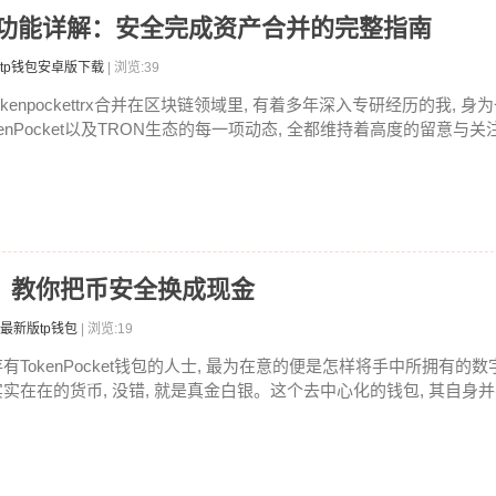
RX合并功能详解：安全完成资产合并的完整指南
tp钱包安卓版下载
| 浏览:39
okenpockettrx合并在区块链领域里, 有着多年深入专研经历的我, 身为
enPocket以及TRON生态的每一项动态, 全都维持着高度的留意与关注。
提现？教你把币安全换成现金
最新版tp钱包
| 浏览:19
存有TokenPocket钱包的人士, 最为在意的便是怎样将手中所拥有的
实实在在的货币, 没错, 就是真金白银。这个去中心化的钱包, 其自身并不