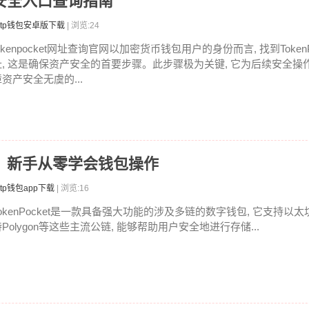
查？安全入口查询指南
tp钱包安卓版下载
| 浏览:24
okenpocket网址查询官网以加密货币钱包用户的身份而言, 找到Token
址, 这是确保资产安全的首要步骤。此步骤极为关键, 它为后续安全操作
资产安全无虞的...
教程：新手从零学会钱包操作
tp钱包app下载
| 浏览:16
okenPocket是一款具备强大功能的涉及多链的数字钱包, 它支持以太坊,
Polygon等这些主流公链, 能够帮助用户安全地进行存储...