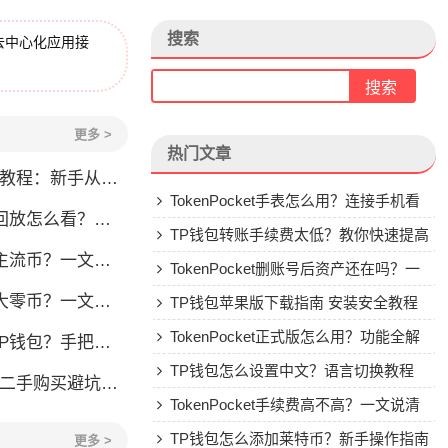
搜索
去中心化应用接
更多 >
热门文章
程：新手从零学会钱包操作
TokenPocket手表怎么用？连接手机看
看？一文教你轻松找回
行情教程
TP钱包转账手续费太低？教你快速提高
流币？一文看懂
Gas费
TokenPocket删账号后资产还在吗？一
？一文教你轻松操作
文讲清楚
TP钱包苹果版下载指南 安装安全教程
TokenPocket正式版怎么用？功能全解
手把手教你安全转入
析与安全使用指南
TP钱包怎么设置中文？语言切换教程
刀锋二手购买避坑指南
TokenPocket手续费高不高？一文说清
楚
TP钱包怎么添加莱特币？新手操作指南
更多 >