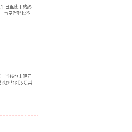
我平日里使用的必
理一事变得轻松不
题。当钱包出现异
或系统的刚涉足其