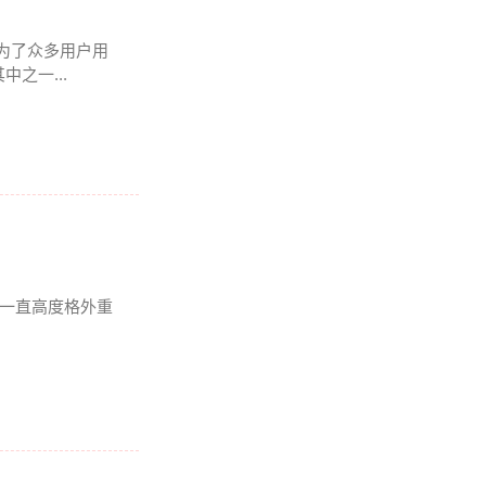
成为了众多用户用
之一...
我一直高度格外重