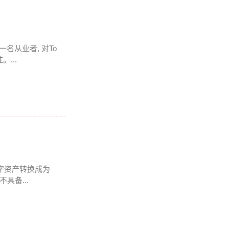
一名从业者, 对To
...
数字资产转换成为
具备...