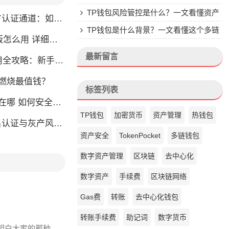
析与安全使用指南
TP钱包风险管控是什么？一文看懂资产
通道：如何找到真正的官方渠道
安全核心
TP钱包是什么背景？一文看懂这个多链
么用 详细安装教程
钱包的来头
最新留言
略：新手也能快速上手掌握
币燃烧最值钱？
标签列表
如何安全快速登陆平台
TP钱包
加密货币
资产管理
热钱包
名认证与灰产风险全解析
资产安全
TokenPocket
多链钱包
数字资产管理
区块链
去中心化
数字资产
手续费
区块链网络
Gas费
转账
去中心化钱包
转账手续费
助记词
数字货币
 我明白大家的那种