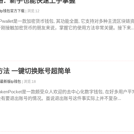
全攻略：新手也能快速上手掌握
tp钱包官方下载
| 浏览:12
TPwallet是一款加密货币钱包, 其功能全面, 它支持对多种主流区块
于刚接触加密货币的朋友来说，掌握它的使用方法非常关键。接下来..
登录方法 一键切换账号超简单
最新版tp钱包
| 浏览:18
TokenPocket是一款颇受众人欢迎的去中心化数字钱包, 在好多用户平
会有要退出账号的情况。虽说退出账号这件事实际上并不复杂...