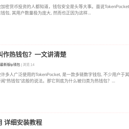
做加密货币投资的人都知道，钱包安全是头等大事。虽说TokenPocke
链钱包, 其用户数量极为庞大, 然而也正因为这样...
么被叫作热钱包？一文讲清楚
最新版tp钱包
| 浏览:14
许多人广泛使用的TokenPocket, 是一款多链数字钱包, 不少用户于
听闻“热钱包”这般的说法。那它到底为什么被归类为热钱包？...
用 详细安装教程