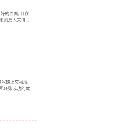
好的界面, 且在
的友人来讲...
资深链上交易玩
瞅见转账成功的截