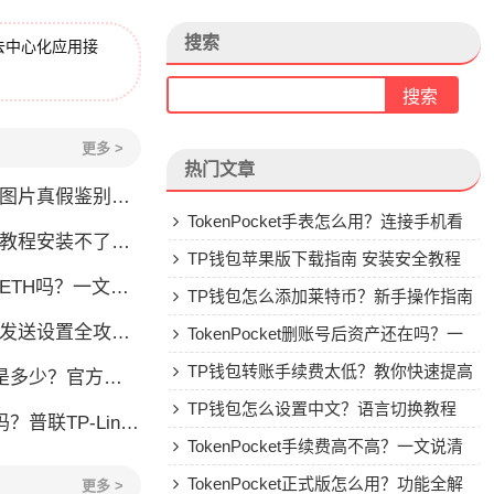
搜索
去中心化应用接
更多 >
热门文章
账图片真假鉴别全攻略
TokenPocket手表怎么用？连接手机看
装不了怎么办？手把手教你解决
行情教程
TP钱包苹果版下载指南 安装安全教程
TH吗？一文说清购买方式
TP钱包怎么添加莱特币？新手操作指南
略：快速添加常用联系人并安全转账
TokenPocket删账号后资产还在吗？一
文讲清楚
TP钱包转账手续费太低？教你快速提高
官方联系方式全解析
Gas费
TP钱包怎么设置中文？语言切换教程
P-Link公司背景介绍
TokenPocket手续费高不高？一文说清
楚
TokenPocket正式版怎么用？功能全解
更多 >