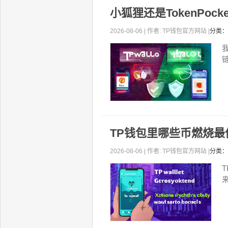
小狐狸还是TokenPoc
2026-08-06 | 作者: TP钱包官方网站 |
分类：
TP钱包里哪些币燃烧最
2026-08-06 | 作者: TP钱包官方网站 |
分类：