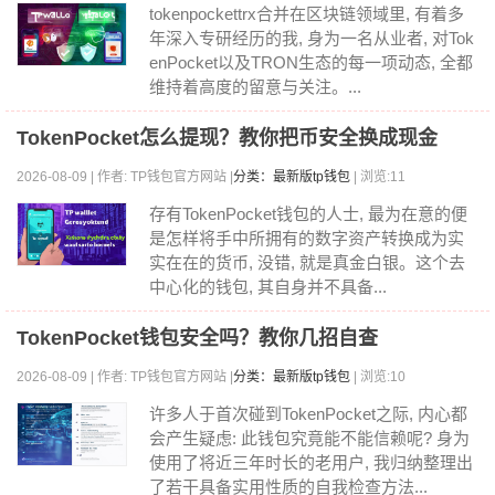
tokenpockettrx合并在区块链领域里, 有着多
年深入专研经历的我, 身为一名从业者, 对Tok
enPocket以及TRON生态的每一项动态, 全都
维持着高度的留意与关注。...
TokenPocket怎么提现？教你把币安全换成现金
2026-08-09 | 作者: TP钱包官方网站 |
分类：最新版tp钱包
| 浏览:11
存有TokenPocket钱包的人士, 最为在意的便
是怎样将手中所拥有的数字资产转换成为实
实在在的货币, 没错, 就是真金白银。这个去
中心化的钱包, 其自身并不具备...
TokenPocket钱包安全吗？教你几招自查
2026-08-09 | 作者: TP钱包官方网站 |
分类：最新版tp钱包
| 浏览:10
许多人于首次碰到TokenPocket之际, 内心都
会产生疑虑: 此钱包究竟能不能信赖呢? 身为
使用了将近三年时长的老用户, 我归纳整理出
了若干具备实用性质的自我检查方法...