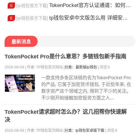
TokenPocket官方认证通道：如何找到真正的官方渠道
5
[tp钱包官方下载]
tp钱包安卓中文版怎么用 详细安装教程
6
[tp钱包官方下载]
最新消息
TokenPocket Pro是什么意思？多链钱包新手指南
2026-08-09 | 作者: TP钱包官方网站 |
分类：最新版tp钱包
| 浏览:5
一款支持多条区块链的名为TokenPocket Pro
的产品, 它属于加密货币钱包, 于近些年来, 在
数字资产这个领域之内, 得到了不少的关注。
不少刚开始接触加密投资方面之人...
TokenPocket请求超时怎么办？这几招帮你快速解
决
2026-08-09 | 作者: TP钱包官方网站 |
分类：tp钱包安卓版下载
| 浏览:6