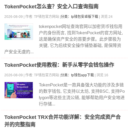
TokenPocket怎么查？安全入口查询指南
2026-08-09 | 作者: TP钱包官方网站 |
分类：tp钱包安卓版下载
| 浏览:24
tokenpocket网址查询官网以加密货币钱包用
户的身份而言, 找到TokenPocket的官方网址,
这是确保资产安全的首要步骤。此步骤极为
关键, 它为后续安全操作铺垫基础, 是保障资
产安全无虞的...
TokenPocket使用教程：新手从零学会钱包操作
2026-08-09 | 作者: TP钱包官方网站 |
分类：tp钱包app下载
| 浏览:16
TokenPocket是一款具备强大功能的涉及多链
的数字钱包, 它支持以太坊, 支持BSC, 支持Po
lygon等这些主流公链, 能够帮助用户安全地进
行存储...
TokenPocket TRX合并功能详解：安全完成资产合
并的完整指南