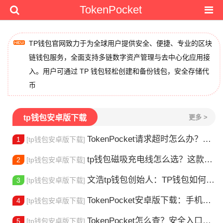
TokenPocket
TP钱包官网致力于为全球用户提供安全、便捷、专业的区块
链钱包服务，全面支持多链数字资产管理与去中心化应用接
入。用户可通过 TP 钱包轻松创建和备份钱包，安全存储代
币
tp钱包安卓版下载
更多 >
TokenPocket请求超时怎么办？这几招帮你快速解决
1
[tp钱包安卓版下载]
tp钱包磁吸充电线怎么选？这款真的好用
2
[tp钱包安卓版下载]
文浩tp钱包创始人：TP钱包如何改变数字资产管理
3
[tp钱包安卓版下载]
TokenPocket安卓版下载：手机多链钱包安装使用指南
4
[tp钱包安卓版下载]
TokenPocket怎么查？安全入口查询指南
5
[tp钱包安卓版下载]