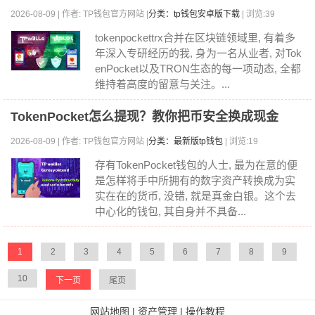
2026-08-09 | 作者: TP钱包官方网站 |
分类：tp钱包安卓版下载
| 浏览:39
tokenpockettrx合并在区块链领域里, 有着多
年深入专研经历的我, 身为一名从业者, 对Tok
enPocket以及TRON生态的每一项动态, 全都
维持着高度的留意与关注。...
TokenPocket怎么提现？教你把币安全换成现金
2026-08-09 | 作者: TP钱包官方网站 |
分类：最新版tp钱包
| 浏览:19
存有TokenPocket钱包的人士, 最为在意的便
是怎样将手中所拥有的数字资产转换成为实
实在在的货币, 没错, 就是真金白银。这个去
中心化的钱包, 其自身并不具备...
1
2
3
4
5
6
7
8
9
10
下一页
尾页
网站地图
|
资产管理
|
操作教程