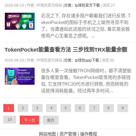
2026-08-10 | 作者: TP钱包官方网站 |
分类：tp钱包官方下载
| 浏览:27
近况之下, 存在诸多用户朝着我们进行反馈, T
okenPocket的图标于手机之上陡然寻觅不到
了。当遭遇如此这般的状况之际, 着实是会致
使用户心生着急之感呢。...
TokenPocket能量查看方法 三步找到TRX能量余额
2026-08-10 | 作者: TP钱包官方网站 |
分类：tp钱包app下载
| 浏览:30
很多人第一次接触TRON网络时，都不清楚能
量在哪里查看。TokenPocket是常用的多链钱
包, 它支持TRC20代币进行转账, 然而转账的
话就得消耗能量。经过两年多时间...
1
2
3
4
5
6
7
8
9
10
下一页
尾页
网站地图
|
资产管理
|
操作教程