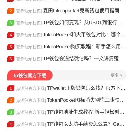
森田tokenpocket克斯钱包使用指南
2
[最新版tp钱包]
TP钱包如何变现？从USDT到银行卡的完整攻略
3
[最新版tp钱包]
TokenPocket和火币钱包对比：哪个更适合你？
4
[最新版tp钱包]
TokenPocket购买教程：新手怎么用TP钱包买币
5
[最新版tp钱包]
TP钱包会冻结微信吗？一文讲清楚
6
[最新版tp钱包]
tp钱包官方下载
更多 >
TPwallet正版钱包怎么找？官方下载渠道全解析
1
[tp钱包官方下载]
TokenPocket图标消失别慌三步快速找回你的钱包
2
[tp钱包官方下载]
TP钱包地址生成教程 新手轻松创建钱包
3
[tp钱包官方下载]
TP钱包以太坊手续费怎么算？Gas 费省钱全攻略
4
[tp钱包官方下载]