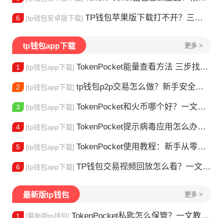
TP钱包苹果版下载打不开？三步解决下载问题
6
[tp钱包安卓版下载]
tp钱包app下载
更多 >
TokenPocket能量查看方法 三步找到TRX能量余额
1
[tp钱包app下载]
tp钱包p2p交易怎么做？新手安全指南
2
[tp钱包app下载]
TokenPocket和火币哪个好？一文帮你理清选择
3
[tp钱包app下载]
TokenPocket提示病毒应用怎么办？原因全解析
4
[tp钱包app下载]
TokenPocket使用教程：新手从零学会钱包操作
5
[tp钱包app下载]
TP钱包交易视频回放怎么看？一文教你轻松找回
6
[tp钱包app下载]
最新版tp钱包
更多 >
TokenPocket私匙怎么保管？一文教你守住钱包资产
1
[最新版tp钱包]