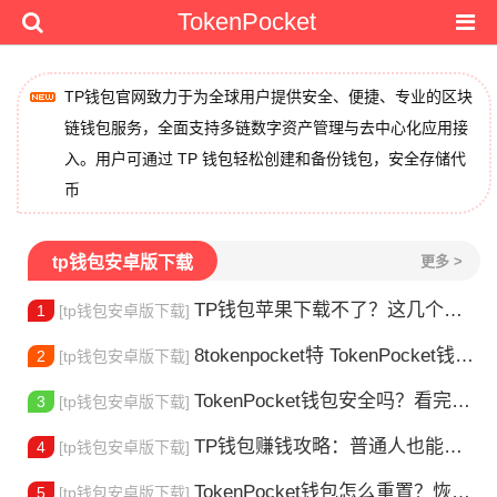
TokenPocket
TP钱包官网致力于为全球用户提供安全、便捷、专业的区块
链钱包服务，全面支持多链数字资产管理与去中心化应用接
入。用户可通过 TP 钱包轻松创建和备份钱包，安全存储代
币
tp钱包安卓版下载
更多 >
TP钱包苹果下载不了？这几个原因你得知道
1
[tp钱包安卓版下载]
8tokenpocket特 TokenPocket钱包特色功能详解，新手老手都该知道
2
[tp钱包安卓版下载]
TokenPocket钱包安全吗？看完这篇你就懂了
3
[tp钱包安卓版下载]
TP钱包赚钱攻略：普通人也能做的几种方式
4
[tp钱包安卓版下载]
TokenPocket钱包怎么重置？恢复出厂设置方法详解
5
[tp钱包安卓版下载]